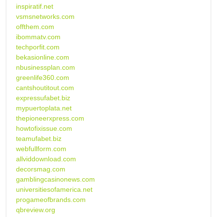
inspiratif.net
vsmsnetworks.com
offthem.com
ibommatv.com
techporfit.com
bekasionline.com
nbusinessplan.com
greenlife360.com
cantshoutitout.com
expressufabet.biz
mypuertoplata.net
thepioneerxpress.com
howtofixissue.com
teamufabet.biz
webfullform.com
allviddownload.com
decorsmag.com
gamblingcasinonews.com
universitiesofamerica.net
progameofbrands.com
qbreview.org