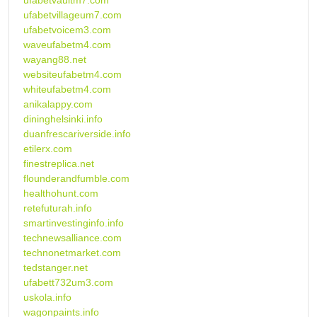
ufabetvaultm7.com
ufabetvillageum7.com
ufabetvoicem3.com
waveufabetm4.com
wayang88.net
websiteufabetm4.com
whiteufabetm4.com
anikalappy.com
dininghelsinki.info
duanfrescariverside.info
etilerx.com
finestreplica.net
flounderandfumble.com
healthohunt.com
retefuturah.info
smartinvestinginfo.info
technewsalliance.com
technonetmarket.com
tedstanger.net
ufabett732um3.com
uskola.info
wagonpaints.info