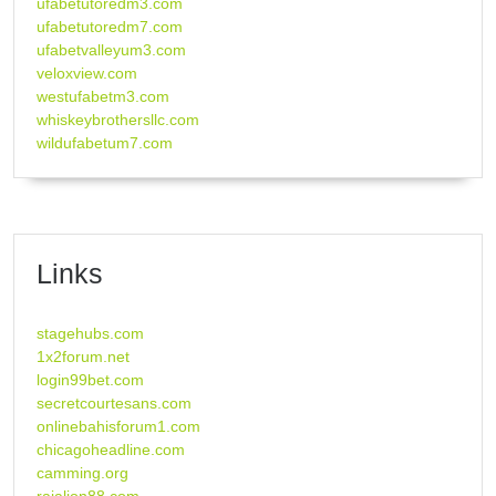
ufabetutoredm3.com
ufabetutoredm7.com
ufabetvalleyum3.com
veloxview.com
westufabetm3.com
whiskeybrothersllc.com
wildufabetum7.com
Links
stagehubs.com
1x2forum.net
login99bet.com
secretcourtesans.com
onlinebahisforum1.com
chicagoheadline.com
camming.org