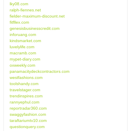
lky08.com
ralph-fiennes.net
fielder-maximum-discount.net
fitfllex.com
genesisbusinesscredit.com
inforuang.com
kindsmarket.com
luvelylife.com
macramb.com
mypet-diary.com
oxweekly.com
panamacitydeckcontractors.com
westfashions.com
toolshandy.com
travelstager.com
trendinspires.com
rannyephul.com
reportradar360.com
swaggyfashion.com
taraftariumtv10.com
questionquery.com