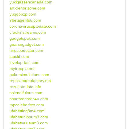
yukigassencanada.com
articlehorizone.com
yuqqbbzp.com
7betagents6.com
coronavirusuptodate.com
crackinstreams.com
gadgetspak.com
gearsngadget.com
hireseodoctor.com
lapsfit.com
levelup-fast.com
mytreepla.net
pokersimulations.com
replicamanufactory.net
rezultate-loto.info
splendifulous.com
sportsrecords4u.com
topceleberites.com
ufabetting8m4.com
ufabetunionum3.com
ufabetvalueum3.com