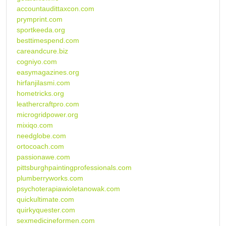
accountaudittaxcon.com
prymprint.com
sportkeeda.org
besttimespend.com
careandcure.biz
cogniyo.com
easymagazines.org
hirfanjilasmi.com
hometricks.org
leathercraftpro.com
microgridpower.org
mixiqo.com
needglobe.com
ortocoach.com
passionawe.com
pittsburghpaintingprofessionals.com
plumberryworks.com
psychoterapiawioletanowak.com
quickultimate.com
quirkyquester.com
sexmedicineformen.com