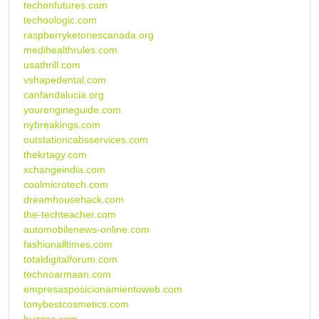
techonfutures.com
techoologic.com
raspberryketonescanada.org
medihealthrules.com
usathrill.com
vshapedental.com
canfandalucia.org
yourengineguide.com
nybreakings.com
outstationcabsservices.com
thekrtagy.com
xchangeindia.com
coolmicrotech.com
dreamhousehack.com
the-techteacher.com
automobilenews-online.com
fashionalltimes.com
totaldigitalforum.com
technoarmaan.com
empresasposicionamientoweb.com
tonybestcosmetics.com