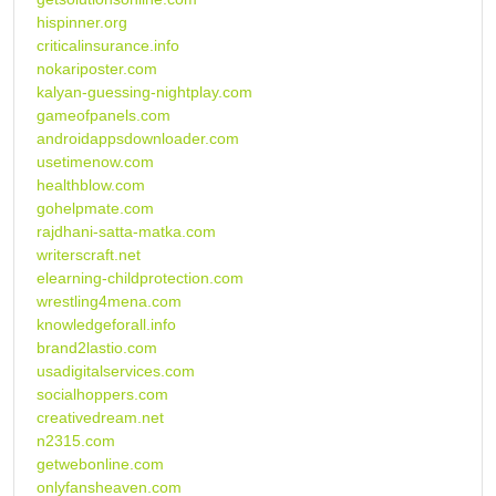
hispinner.org
criticalinsurance.info
nokariposter.com
kalyan-guessing-nightplay.com
gameofpanels.com
androidappsdownloader.com
usetimenow.com
healthblow.com
gohelpmate.com
rajdhani-satta-matka.com
writerscraft.net
elearning-childprotection.com
wrestling4mena.com
knowledgeforall.info
brand2lastio.com
usadigitalservices.com
socialhoppers.com
creativedream.net
n2315.com
getwebonline.com
onlyfansheaven.com