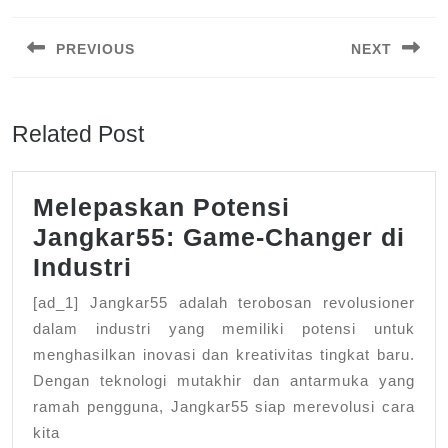
Post
navigation
PREVIOUS
NEXT
Previous
Next
post:
post:
Related Post
Melepaskan Potensi
Jangkar55: Game-Changer di
Melepaskan
Industri
Potensi
[ad_1] Jangkar55 adalah terobosan revolusioner
Jangkar55:
dalam industri yang memiliki potensi untuk
Game-
menghasilkan inovasi dan kreativitas tingkat baru.
Dengan teknologi mutakhir dan antarmuka yang
Changer
ramah pengguna, Jangkar55 siap merevolusi cara
di
kita
Industri