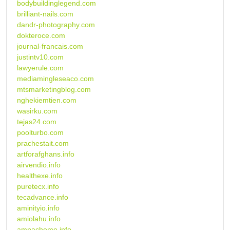
bodybuildinglegend.com
brilliant-nails.com
dandr-photography.com
dokteroce.com
journal-francais.com
justintv10.com
lawyerule.com
mediamingleseaco.com
mtsmarketingblog.com
nghekiemtien.com
wasirku.com
tejas24.com
poolturbo.com
prachestait.com
artforafghans.info
airvendio.info
healthexe.info
puretecx.info
tecadvance.info
aminityio.info
amiolahu.info
ampacheme.info