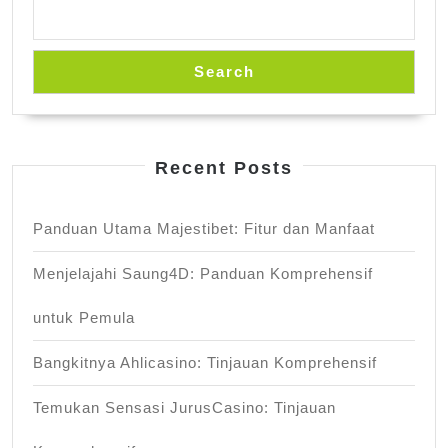
Search
Recent Posts
Panduan Utama Majestibet: Fitur dan Manfaat
Menjelajahi Saung4D: Panduan Komprehensif
untuk Pemula
Bangkitnya Ahlicasino: Tinjauan Komprehensif
Temukan Sensasi JurusCasino: Tinjauan