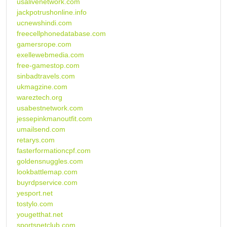
usalivenetwork.com
jackpotrushonline.info
ucnewshindi.com
freecellphonedatabase.com
gamersrope.com
exellewebmedia.com
free-gamestop.com
sinbadtravels.com
ukmagzine.com
wareztech.org
usabestnetwork.com
jessepinkmanoutfit.com
umailsend.com
retarys.com
fasterformationcpf.com
goldensnuggles.com
lookbattlemap.com
buyrdpservice.com
yesport.net
tostylo.com
yougetthat.net
sportsnetclub.com