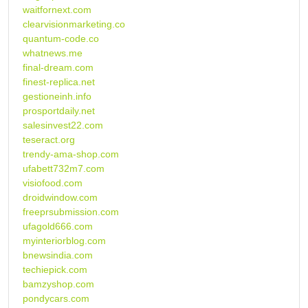
waitfornext.com
clearvisionmarketing.co
quantum-code.co
whatnews.me
final-dream.com
finest-replica.net
gestioneinh.info
prosportdaily.net
salesinvest22.com
teseract.org
trendy-ama-shop.com
ufabett732m7.com
visiofood.com
droidwindow.com
freeprsubmission.com
ufagold666.com
myinteriorblog.com
bnewsindia.com
techiepick.com
bamzyshop.com
pondycars.com