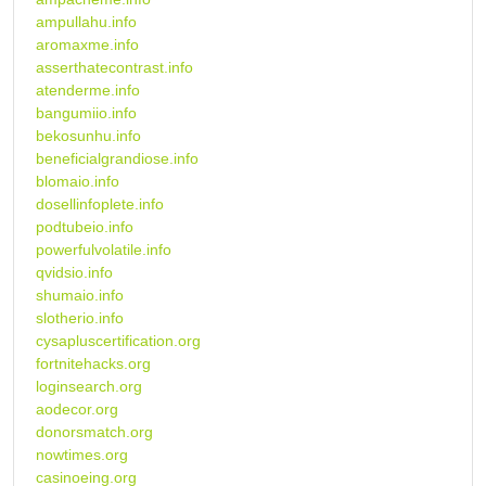
ampullahu.info
aromaxme.info
asserthatecontrast.info
atenderme.info
bangumiio.info
bekosunhu.info
beneficialgrandiose.info
blomaio.info
dosellinfoplete.info
podtubeio.info
powerfulvolatile.info
qvidsio.info
shumaio.info
slotherio.info
cysapluscertification.org
fortnitehacks.org
loginsearch.org
aodecor.org
donorsmatch.org
nowtimes.org
casinoeing.org