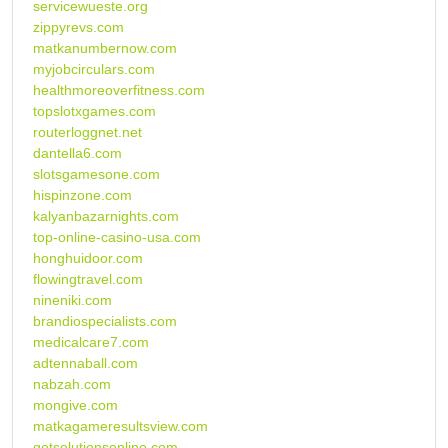
servicewueste.org
zippyrevs.com
matkanumbernow.com
myjobcirculars.com
healthmoreoverfitness.com
topslotxgames.com
routerloggnet.net
dantella6.com
slotsgamesone.com
hispinzone.com
kalyanbazarnights.com
top-online-casino-usa.com
honghuidoor.com
flowingtravel.com
nineniki.com
brandiospecialists.com
medicalcare7.com
adtennaball.com
nabzah.com
mongive.com
matkagameresultsview.com
getsolutionsonline.com