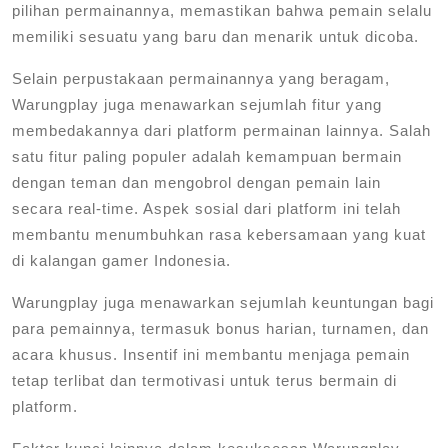
pilihan permainannya, memastikan bahwa pemain selalu
memiliki sesuatu yang baru dan menarik untuk dicoba.
Selain perpustakaan permainannya yang beragam,
Warungplay juga menawarkan sejumlah fitur yang
membedakannya dari platform permainan lainnya. Salah
satu fitur paling populer adalah kemampuan bermain
dengan teman dan mengobrol dengan pemain lain
secara real-time. Aspek sosial dari platform ini telah
membantu menumbuhkan rasa kebersamaan yang kuat
di kalangan gamer Indonesia.
Warungplay juga menawarkan sejumlah keuntungan bagi
para pemainnya, termasuk bonus harian, turnamen, dan
acara khusus. Insentif ini membantu menjaga pemain
tetap terlibat dan termotivasi untuk terus bermain di
platform.