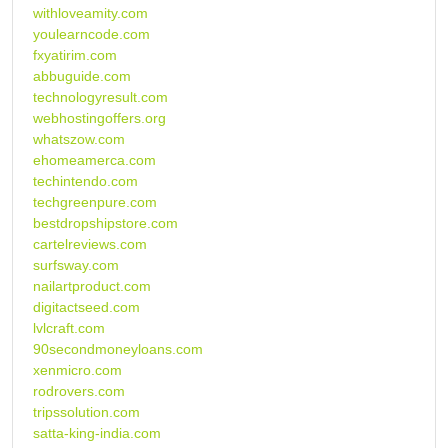
withloveamity.com
youlearncode.com
fxyatirim.com
abbuguide.com
technologyresult.com
webhostingoffers.org
whatszow.com
ehomeamerca.com
techintendo.com
techgreenpure.com
bestdropshipstore.com
cartelreviews.com
surfsway.com
nailartproduct.com
digitactseed.com
lvlcraft.com
90secondmoneyloans.com
xenmicro.com
rodrovers.com
tripssolution.com
satta-king-india.com