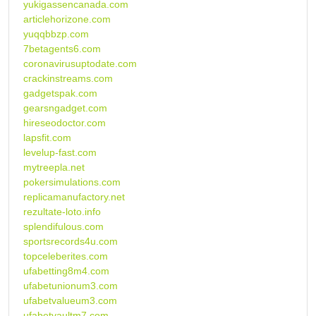
yukigassencanada.com
articlehorizone.com
yuqqbbzp.com
7betagents6.com
coronavirusuptodate.com
crackinstreams.com
gadgetspak.com
gearsngadget.com
hireseodoctor.com
lapsfit.com
levelup-fast.com
mytreepla.net
pokersimulations.com
replicamanufactory.net
rezultate-loto.info
splendifulous.com
sportsrecords4u.com
topceleberites.com
ufabetting8m4.com
ufabetunionum3.com
ufabetvalueum3.com
ufabetvaultm7.com