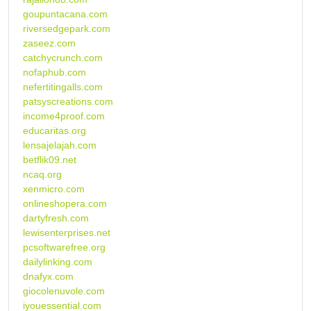
goupuntacana.com
riversedgepark.com
zaseez.com
catchycrunch.com
nofaphub.com
nefertitingalls.com
patsyscreations.com
income4proof.com
educaritas.org
lensajelajah.com
betflik09.net
ncaq.org
xenmicro.com
onlineshopera.com
dartyfresh.com
lewisenterprises.net
pcsoftwarefree.org
dailylinking.com
dnafyx.com
giocolenuvole.com
iyouessential.com