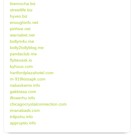
livemocha.biz
streetlife.biz
hyves.biz
enoughinfo.net
pinhive.net
warnabet.net
bollym4u.me
bolly2tollyblog.me
pandaclub.me
flyttevask.io
byhous.com
hartfordplazahotel.com
m-918kissapk.com
nabavkame.info
gakbiasa.com
iflowerhu.info
chicagocrystalconnection.com
imanabadii.com
trilipohu.info
appruptio.info