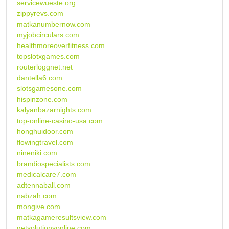
servicewueste.org
zippyrevs.com
matkanumbernow.com
myjobcirculars.com
healthmoreoverfitness.com
topslotxgames.com
routerloggnet.net
dantella6.com
slotsgamesone.com
hispinzone.com
kalyanbazarnights.com
top-online-casino-usa.com
honghuidoor.com
flowingtravel.com
nineniki.com
brandiospecialists.com
medicalcare7.com
adtennaball.com
nabzah.com
mongive.com
matkagameresultsview.com
getsolutionsonline.com