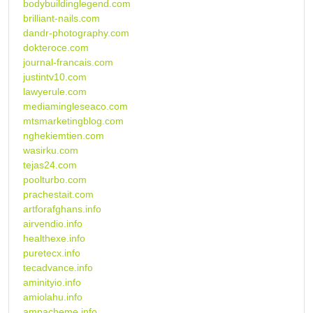
bodybuildinglegend.com
brilliant-nails.com
dandr-photography.com
dokteroce.com
journal-francais.com
justintv10.com
lawyerule.com
mediamingleseaco.com
mtsmarketingblog.com
nghekiemtien.com
wasirku.com
tejas24.com
poolturbo.com
prachestait.com
artforafghans.info
airvendio.info
healthexe.info
puretecx.info
tecadvance.info
aminityio.info
amiolahu.info
ampacheme.info