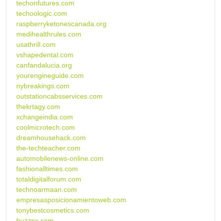
techonfutures.com
techoologic.com
raspberryketonescanada.org
medihealthrules.com
usathrill.com
vshapedental.com
canfandalucia.org
yourengineguide.com
nybreakings.com
outstationcabsservices.com
thekrtagy.com
xchangeindia.com
coolmicrotech.com
dreamhousehack.com
the-techteacher.com
automobilenews-online.com
fashionalltimes.com
totaldigitalforum.com
technoarmaan.com
empresasposicionamientoweb.com
tonybestcosmetics.com
buzznc.com