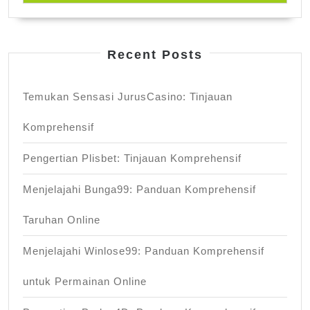
Recent Posts
Temukan Sensasi JurusCasino: Tinjauan
Komprehensif
Pengertian Plisbet: Tinjauan Komprehensif
Menjelajahi Bunga99: Panduan Komprehensif
Taruhan Online
Menjelajahi Winlose99: Panduan Komprehensif
untuk Permainan Online