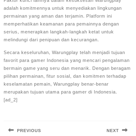
Faktor kunci lainnya dalam kesuksesan Warungplay
adalah komitmennya untuk menyediakan lingkungan
permainan yang aman dan terjamin. Platform ini
memperhatikan keamanan para pemainnya dengan
serius, menerapkan langkah-langkah ketat untuk
melindungi dari penipuan dan kecurangan.
Secara keseluruhan, Warungplay telah menjadi tujuan
favorit para gamer Indonesia yang mencari pengalaman
bermain game yang seru dan menarik. Dengan beragam
pilihan permainan, fitur sosial, dan komitmen terhadap
keselamatan pemain, Warungplay benar-benar
merupakan tujuan utama para gamer di Indonesia.
[ad_2]
Post
navigation
PREVIOUS
NEXT