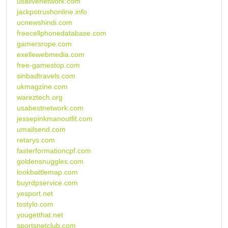
usalivenetwork.com
jackpotrushonline.info
ucnewshindi.com
freecellphonedatabase.com
gamersrope.com
exellewebmedia.com
free-gamestop.com
sinbadtravels.com
ukmagzine.com
wareztech.org
usabestnetwork.com
jessepinkmanoutfit.com
umailsend.com
retarys.com
fasterformationcpf.com
goldensnuggles.com
lookbattlemap.com
buyrdpservice.com
yesport.net
tostylo.com
yougetthat.net
sportsnetclub.com