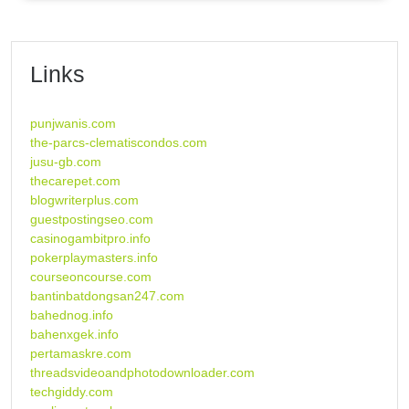
Links
punjwanis.com
the-parcs-clematiscondos.com
jusu-gb.com
thecarepet.com
blogwriterplus.com
guestpostingseo.com
casinogambitpro.info
pokerplaymasters.info
courseoncourse.com
bantinbatdongsan247.com
bahednog.info
bahenxgek.info
pertamaskre.com
threadsvideoandphotodownloader.com
techgiddy.com