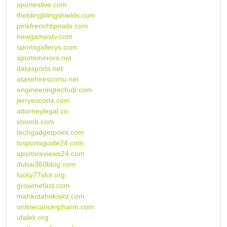
sporteslive.com
theblingblingshields.com
pinkfrenchtipnails.com
newgamestv.com
sportsgallerys.com
sportsmirrors.net
datasports.net
atasehirescortu.net
engineeringtechub.com
jerryescorts.com
attorneylegal.co
voomb.com
techgadgetpoint.com
tvsportsguide24.com
sportsreviews24.com
dubai360blog.com
lucky77slot.org
growmefast.com
mahkotahokislot.com
onlinecancerpharm.com
ufalek.org