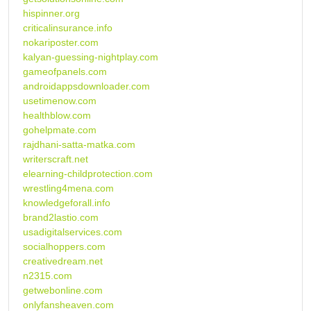
hispinner.org
criticalinsurance.info
nokariposter.com
kalyan-guessing-nightplay.com
gameofpanels.com
androidappsdownloader.com
usetimenow.com
healthblow.com
gohelpmate.com
rajdhani-satta-matka.com
writerscraft.net
elearning-childprotection.com
wrestling4mena.com
knowledgeforall.info
brand2lastio.com
usadigitalservices.com
socialhoppers.com
creativedream.net
n2315.com
getwebonline.com
onlyfansheaven.com