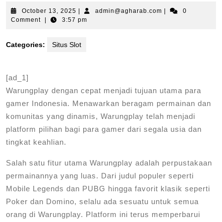
October
admin@agharab.c
October 13, 2025
|
admin@agharab.com
|
0
13,
Comment
|
3:57 pm
2025
Categories:
Situs Slot
[ad_1]
Warungplay dengan cepat menjadi tujuan utama para
gamer Indonesia. Menawarkan beragam permainan dan
komunitas yang dinamis, Warungplay telah menjadi
platform pilihan bagi para gamer dari segala usia dan
tingkat keahlian.
Salah satu fitur utama Warungplay adalah perpustakaan
permainannya yang luas. Dari judul populer seperti
Mobile Legends dan PUBG hingga favorit klasik seperti
Poker dan Domino, selalu ada sesuatu untuk semua
orang di Warungplay. Platform ini terus memperbarui