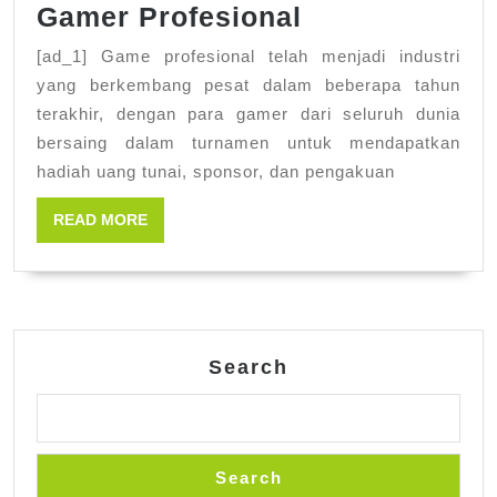
Di
Gamer Profesional
Dalam
[ad_1] Game profesional telah menjadi industri
Dunia
yang berkembang pesat dalam beberapa tahun
Pintu123:
terakhir, dengan para gamer dari seluruh dunia
bersaing dalam turnamen untuk mendapatkan
Melihat
hadiah uang tunai, sponsor, dan pengakuan
Kehidupan
Seorang
READ
READ MORE
MORE
Gamer
Profesional
Search
Search