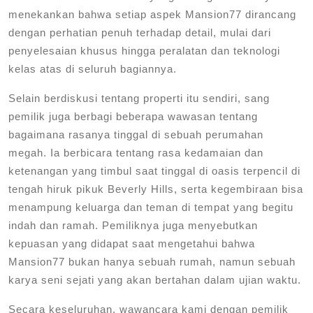
menekankan bahwa setiap aspek Mansion77 dirancang
dengan perhatian penuh terhadap detail, mulai dari
penyelesaian khusus hingga peralatan dan teknologi
kelas atas di seluruh bagiannya.
Selain berdiskusi tentang properti itu sendiri, sang
pemilik juga berbagi beberapa wawasan tentang
bagaimana rasanya tinggal di sebuah perumahan
megah. Ia berbicara tentang rasa kedamaian dan
ketenangan yang timbul saat tinggal di oasis terpencil di
tengah hiruk pikuk Beverly Hills, serta kegembiraan bisa
menampung keluarga dan teman di tempat yang begitu
indah dan ramah. Pemiliknya juga menyebutkan
kepuasan yang didapat saat mengetahui bahwa
Mansion77 bukan hanya sebuah rumah, namun sebuah
karya seni sejati yang akan bertahan dalam ujian waktu.
Secara keseluruhan, wawancara kami dengan pemilik