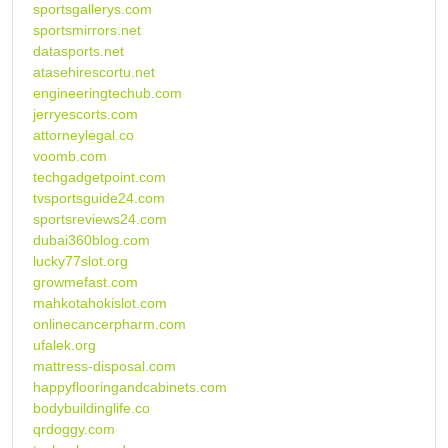
sportsgallerys.com
sportsmirrors.net
datasports.net
atasehirescortu.net
engineeringtechub.com
jerryescorts.com
attorneylegal.co
voomb.com
techgadgetpoint.com
tvsportsguide24.com
sportsreviews24.com
dubai360blog.com
lucky77slot.org
growmefast.com
mahkotahokislot.com
onlinecancerpharm.com
ufalek.org
mattress-disposal.com
happyflooringandcabinets.com
bodybuildinglife.co
qrdoggy.com