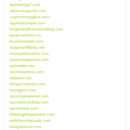
fasthokivip2.com
observersports.com
cryptominingplus.com
aquinoticiaspe.com
longhairedfrenchbulldog.com
lawyersforhire.co
businemarket.com
matahari88play.net
moneydescriptor.com
youthsmagazine.com
painaidee.net
sportsdarkest.com
webtoon.biz
thesportswires.com
hyungpro.com
sportingnewsnet.com
sportstime24day.com
sporteslive.com
theblingblingshields.com
pinkfrenchtipnails.com
newgamestv.com