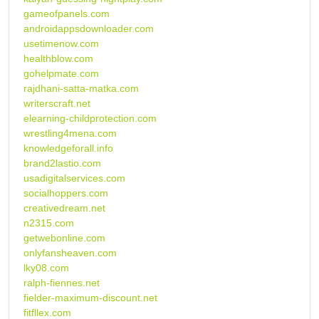
gameofpanels.com
androidappsdownloader.com
usetimenow.com
healthblow.com
gohelpmate.com
rajdhani-satta-matka.com
writerscraft.net
elearning-childprotection.com
wrestling4mena.com
knowledgeforall.info
brand2lastio.com
usadigitalservices.com
socialhoppers.com
creativedream.net
n2315.com
getwebonline.com
onlyfansheaven.com
lky08.com
ralph-fiennes.net
fielder-maximum-discount.net
fitfllex.com