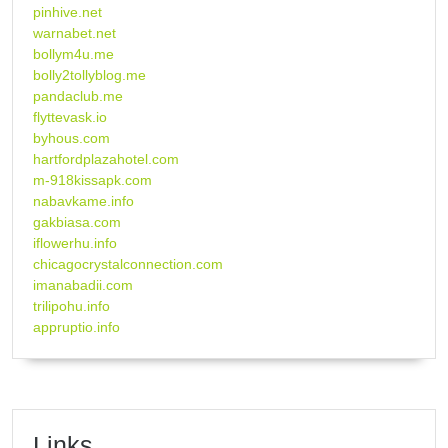
pinhive.net
warnabet.net
bollym4u.me
bolly2tollyblog.me
pandaclub.me
flyttevask.io
byhous.com
hartfordplazahotel.com
m-918kissapk.com
nabavkame.info
gakbiasa.com
iflowerhu.info
chicagocrystalconnection.com
imanabadii.com
trilipohu.info
appruptio.info
Links