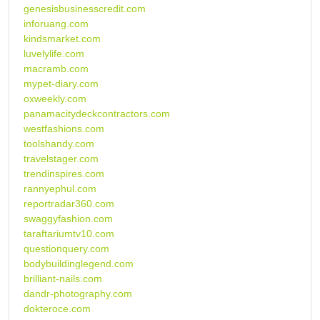
genesisbusinesscredit.com
inforuang.com
kindsmarket.com
luvelylife.com
macramb.com
mypet-diary.com
oxweekly.com
panamacitydeckcontractors.com
westfashions.com
toolshandy.com
travelstager.com
trendinspires.com
rannyephul.com
reportradar360.com
swaggyfashion.com
taraftariumtv10.com
questionquery.com
bodybuildinglegend.com
brilliant-nails.com
dandr-photography.com
dokteroce.com