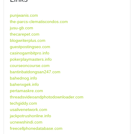
punjwanis.com
the-parcs-clematiscondos.com
jusu-gb.com
thecarepet.com
blogwriterplus.com
guestpostingseo.com
casinogambitpro.info
pokerplaymasters.info
courseoncourse.com
bantinbatdongsan247.com
bahednog.info
bahenxgek.info
pertamaskre.com
threadsvideoandphotodownloader.com
techgiddy.com
usalivenetwork.com
jackpotrushonline.info
ucnewshindi.com
freecellphonedatabase.com