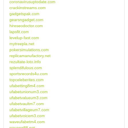
coronavirusuptodate.com
crackinstreams.com
gadgetspak.com
gearsngadget.com
hireseodoctor.com
lapsfit.com
levelup-fast.com
mytreepla.net
pokersimulations.com
replicamanufactory.net
rezultate-loto.info
splendifulous.com
sportsrecords4u.com
topceleberites.com
ufabetting8m4.com
ufabetunionum3.com
ufabetvalueum3.com
ufabetvaultm7.com
ufabetvillageum7.com
ufabetvoicem3.com
waveufabetm4.com
wayang88.net