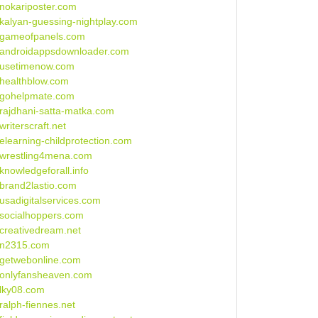
nokariposter.com
kalyan-guessing-nightplay.com
gameofpanels.com
androidappsdownloader.com
usetimenow.com
healthblow.com
gohelpmate.com
rajdhani-satta-matka.com
writerscraft.net
elearning-childprotection.com
wrestling4mena.com
knowledgeforall.info
brand2lastio.com
usadigitalservices.com
socialhoppers.com
creativedream.net
n2315.com
getwebonline.com
onlyfansheaven.com
lky08.com
ralph-fiennes.net