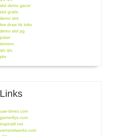
slot demo gacor
slot gratis
demo slot
live draw hk lotto
demo slot pg
poker
domino
qiu qiu
pkv
Links
uae-times.com
gamerifys.com
inspiratif.net
vsmsnetworks.com