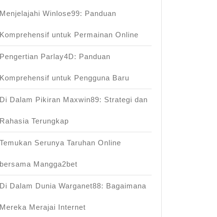
Menjelajahi Winlose99: Panduan
Komprehensif untuk Permainan Online
Pengertian Parlay4D: Panduan
Komprehensif untuk Pengguna Baru
Di Dalam Pikiran Maxwin89: Strategi dan
Rahasia Terungkap
Temukan Serunya Taruhan Online
bersama Mangga2bet
Di Dalam Dunia Warganet88: Bagaimana
Mereka Merajai Internet