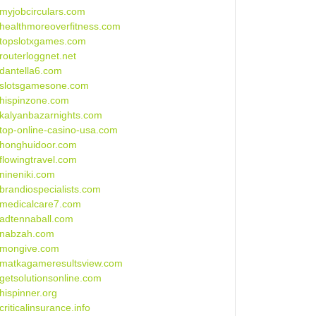
myjobcirculars.com
healthmoreoverfitness.com
topslotxgames.com
routerloggnet.net
dantella6.com
slotsgamesone.com
hispinzone.com
kalyanbazarnights.com
top-online-casino-usa.com
honghuidoor.com
flowingtravel.com
nineniki.com
brandiospecialists.com
medicalcare7.com
adtennaball.com
nabzah.com
mongive.com
matkagameresultsview.com
getsolutionsonline.com
hispinner.org
criticalinsurance.info