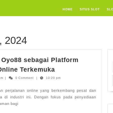
HOME
SITUS SLOT
SL
, 2024
 Oyo88 sebagai Platform
Inside
Online Terkemuka
Look:
admin@agharab.com
om
|
0 Comment
|
10:20 pm
Bangkitnya
Oyo88
an perjalanan online yang berkembang pesat dan
sebagai
 di industri ini. Dengan fokus pada penyediaan
yaman bagi
Platform