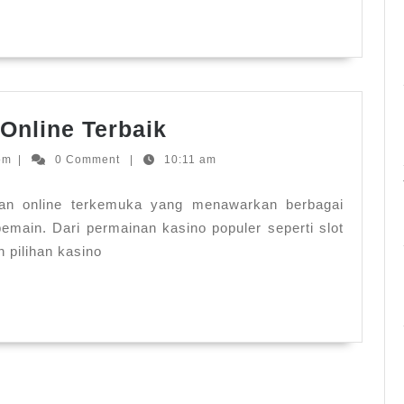
Pemesanan
Perjalanan
Online
Terkemuka
Pasukan88:
Online Terbaik
Tujuan
admin@agharab.com
om
|
0 Comment
|
10:11 am
Judi
Online
dian online terkemuka yang menawarkan berbagai
Terbaik
main. Dari permainan kasino populer seperti slot
 pilihan kasino