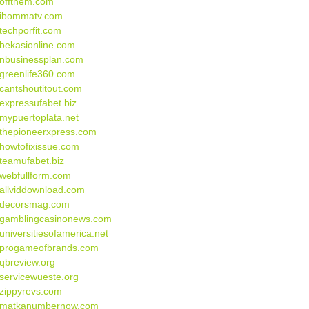
offthem.com
ibommatv.com
techporfit.com
bekasionline.com
nbusinessplan.com
greenlife360.com
cantshoutitout.com
expressufabet.biz
mypuertoplata.net
thepioneerxpress.com
howtofixissue.com
teamufabet.biz
webfullform.com
allviddownload.com
decorsmag.com
gamblingcasinonews.com
universitiesofamerica.net
progameofbrands.com
qbreview.org
servicewueste.org
zippyrevs.com
matkanumbernow.com