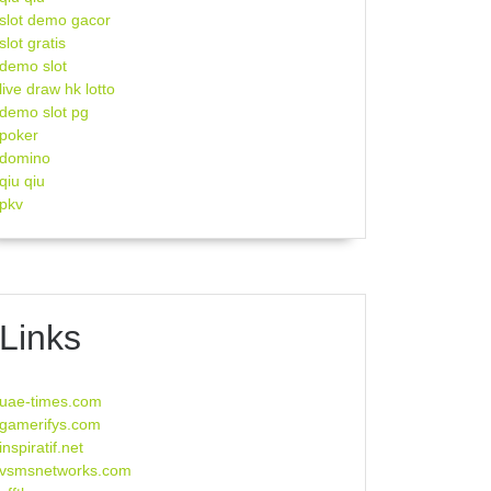
slot demo gacor
slot gratis
demo slot
live draw hk lotto
demo slot pg
poker
domino
qiu qiu
pkv
Links
uae-times.com
gamerifys.com
inspiratif.net
vsmsnetworks.com