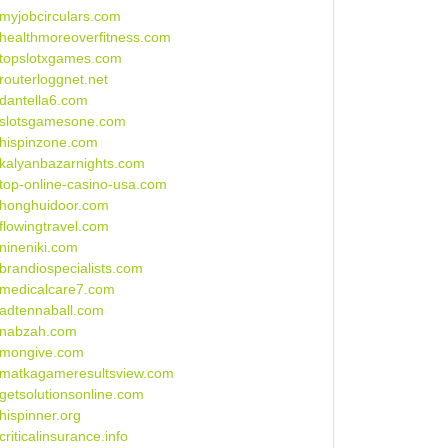
myjobcirculars.com
healthmoreoverfitness.com
topslotxgames.com
routerloggnet.net
dantella6.com
slotsgamesone.com
hispinzone.com
kalyanbazarnights.com
top-online-casino-usa.com
honghuidoor.com
flowingtravel.com
nineniki.com
brandiospecialists.com
medicalcare7.com
adtennaball.com
nabzah.com
mongive.com
matkagameresultsview.com
getsolutionsonline.com
hispinner.org
criticalinsurance.info