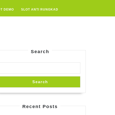
OT DEMO
SLOT ANTI RUNGKAD
Search
Search
Recent Posts