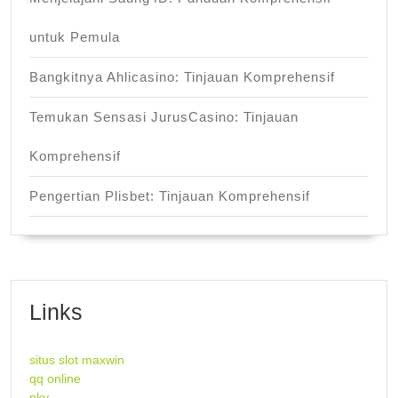
untuk Pemula
Bangkitnya Ahlicasino: Tinjauan Komprehensif
Temukan Sensasi JurusCasino: Tinjauan
Komprehensif
Pengertian Plisbet: Tinjauan Komprehensif
Links
situs slot maxwin
qq online
pkv