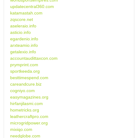
worldsportsempires.com
updatecentral360.com
katamastah.com
zqscore.net
aseleraio.info
asticio.info
egardenio.info
arxteamio.info
getalexio.info
accountaudittaxcon.com
prymprint.com
sportkeeda.org
besttimespend.com
careandcure.biz
cogniyo.com
easymagazines.org
hirfanjilasmi.com
hometricks.org
leathercraftpro.com
microgridpower.org
mixiqo.com
needglobe.com