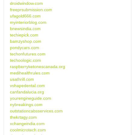
droidwindow.com
freeprsubmission.com
ufagold666.com
myinteriorblog.com
bnewsindia.com
techiepick.com
bamzyshop.com
pondycars.com
techonfutures.com
techoologic.com
raspberryketonescanada.org
medihealthrules.com
usathrill.com
vshapedental.com
canfandalucia.org
yourengineguide.com
nybreakings.com
outstationcabsservices.com
thekrtagy.com
xchangeindia.com
coolmicrotech.com