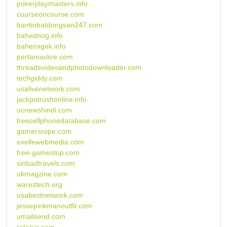
pokerplaymasters.info
courseoncourse.com
bantinbatdongsan247.com
bahednog.info
bahenxgek.info
pertamaskre.com
threadsvideoandphotodownloader.com
techgiddy.com
usalivenetwork.com
jackpotrushonline.info
ucnewshindi.com
freecellphonedatabase.com
gamersrope.com
exellewebmedia.com
free-gamestop.com
sinbadtravels.com
ukmagzine.com
wareztech.org
usabestnetwork.com
jessepinkmanoutfit.com
umailsend.com