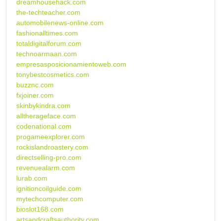
dreamhousehack.com
the-techteacher.com
automobilenews-online.com
fashionalltimes.com
totaldigitalforum.com
technoarmaan.com
empresasposicionamientoweb.com
tonybestcosmetics.com
buzznc.com
fxjoiner.com
skinbykindra.com
alltherageface.com
codenational.com
progameexplorer.com
rockislandroastery.com
directselling-pro.com
revenuealarm.com
lurab.com
ignitioncoilguide.com
mytechcomputer.com
bioslot168.com
artsandcraftsauthority.com