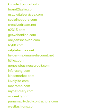
knowledgeforall.info
brand2lastio.com
usadigitalservices.com
socialhoppers.com
creativedream.net
n2315.com
getwebonline.com
onlyfansheaven.com
lky08.com
ralph-fiennes.net
fielder-maximum-discount.net
fitfllex.com
genesisbusinesscredit.com
inforuang.com
kindsmarket.com
luvelylife.com
macramb.com
mypet-diary.com
oxweekly.com
panamacitydeckcontractors.com
westfashions.com