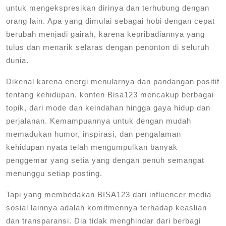
untuk mengekspresikan dirinya dan terhubung dengan
orang lain. Apa yang dimulai sebagai hobi dengan cepat
berubah menjadi gairah, karena kepribadiannya yang
tulus dan menarik selaras dengan penonton di seluruh
dunia.
Dikenal karena energi menularnya dan pandangan positif
tentang kehidupan, konten Bisa123 mencakup berbagai
topik, dari mode dan keindahan hingga gaya hidup dan
perjalanan. Kemampuannya untuk dengan mudah
memadukan humor, inspirasi, dan pengalaman
kehidupan nyata telah mengumpulkan banyak
penggemar yang setia yang dengan penuh semangat
menunggu setiap posting.
Tapi yang membedakan BISA123 dari influencer media
sosial lainnya adalah komitmennya terhadap keaslian
dan transparansi. Dia tidak menghindar dari berbagi