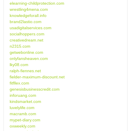
elearning-childprotection.com
wrestling4mena.com
knowledgeforall.info
brand2lastio.com
usadigitalservices.com
socialhoppers.com
creativedream.net
n2315.com
getwebonline.com
onlyfansheaven.com
lky08.com
ralph-fiennes.net
fielder-maximum-discount.net
fitfllex.com
genesisbusinesscredit.com
inforuang.com
kindsmarket.com
luvelylife.com
macramb.com
mypet-diary.com
oxweekly.com