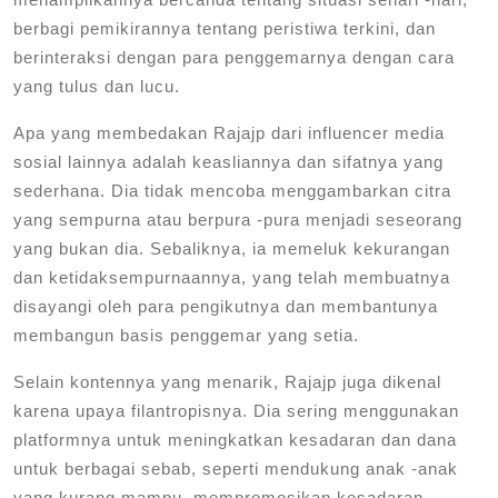
berbagi pemikirannya tentang peristiwa terkini, dan
berinteraksi dengan para penggemarnya dengan cara
yang tulus dan lucu.
Apa yang membedakan Rajajp dari influencer media
sosial lainnya adalah keasliannya dan sifatnya yang
sederhana. Dia tidak mencoba menggambarkan citra
yang sempurna atau berpura -pura menjadi seseorang
yang bukan dia. Sebaliknya, ia memeluk kekurangan
dan ketidaksempurnaannya, yang telah membuatnya
disayangi oleh para pengikutnya dan membantunya
membangun basis penggemar yang setia.
Selain kontennya yang menarik, Rajajp juga dikenal
karena upaya filantropisnya. Dia sering menggunakan
platformnya untuk meningkatkan kesadaran dan dana
untuk berbagai sebab, seperti mendukung anak -anak
yang kurang mampu, mempromosikan kesadaran