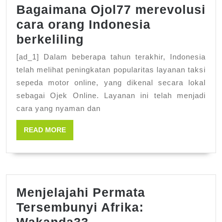
Bagaimana Ojol77 merevolusi
cara orang Indonesia
Bagaimana
berkeliling
Ojol77
[ad_1] Dalam beberapa tahun terakhir, Indonesia
merevolusi
telah melihat peningkatan popularitas layanan taksi
cara
sepeda motor online, yang dikenal secara lokal
sebagai Ojek Online. Layanan ini telah menjadi
orang
cara yang nyaman dan
Indonesia
berkeliling
READ
READ MORE
MORE
Menjelajahi Permata
Tersembunyi Afrika:
Menjelajahi
Wakanda33