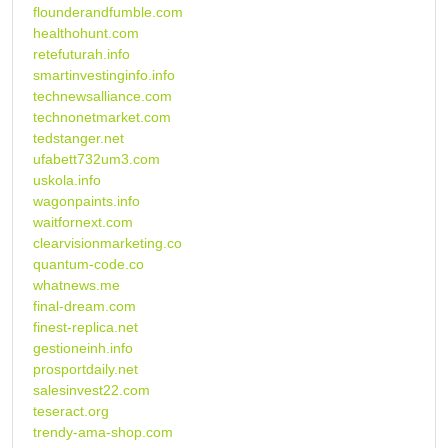
flounderandfumble.com
healthohunt.com
retefuturah.info
smartinvestinginfo.info
technewsalliance.com
technonetmarket.com
tedstanger.net
ufabett732um3.com
uskola.info
wagonpaints.info
waitfornext.com
clearvisionmarketing.co
quantum-code.co
whatnews.me
final-dream.com
finest-replica.net
gestioneinh.info
prosportdaily.net
salesinvest22.com
teseract.org
trendy-ama-shop.com