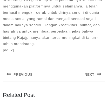
menggunakan platformnya untuk selamanya, ia telah
berhasil mengukir ceruk untuk dirinya sendiri di dunia
media sosial yang ramai dan menjadi sensasi sejati
dalam haknya sendiri. Dengan kreativitas, humor, dan
hasratnya untuk membuat perbedaan, jelas bahwa
bintang Rajajp hanya akan terus meningkat di tahun -
tahun mendatang.
[ad_2]
Post
navigation
PREVIOUS
NEXT
Previous
Next
post:
post:
Related Post