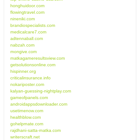
honghuidoor.com
flowingtravel.com
nineniki.com
brandiospecialists.com
medicalcare7.com
adtennaball.com
nabzah.com
mongive.com
matkagameresultsview.com
getsolutionsonline.com
hispinner.org
criticalinsurance.info
nokariposter.com
kalyan-guessing-nightplay.com
gameofpanels.com
androidappsdownloader.com
usetimenow.com
healthblow.com
gohelpmate.com
rajdhani-satta-matka.com
writerscraft.net