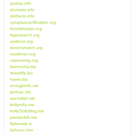
qvidsio.info
shumaio.info
slotherio.info
cysapluscertification.org
fortnitehacks.org
loginsearch.org
aodecor.org
donorsmatch.org
nowtimes.org
casinoeing.org
livemocha.biz
streetlife.biz
hyves.biz
enoughinfo.net
pinhive.net
warnabet.net
bollym4u.me
bolly2tollyblog.me
pandaclub.me
flyttevask.io
byhous.com