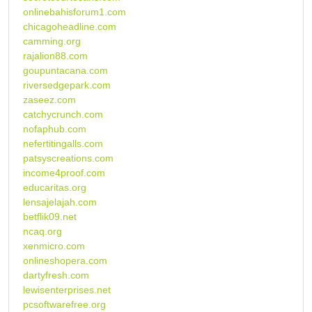
onlinebahisforum1.com
chicagoheadline.com
camming.org
rajalion88.com
goupuntacana.com
riversedgepark.com
zaseez.com
catchycrunch.com
nofaphub.com
nefertitingalls.com
patsyscreations.com
income4proof.com
educaritas.org
lensajelajah.com
betflik09.net
ncaq.org
xenmicro.com
onlineshopera.com
dartyfresh.com
lewisenterprises.net
pcsoftwarefree.org