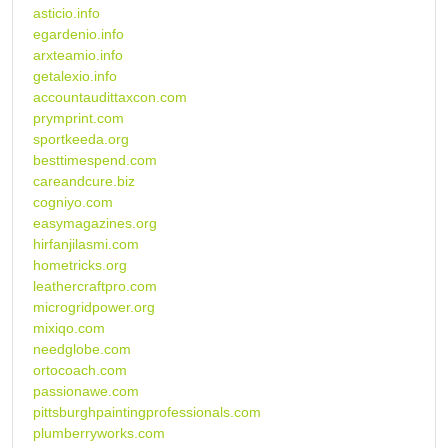
asticio.info
egardenio.info
arxteamio.info
getalexio.info
accountaudittaxcon.com
prymprint.com
sportkeeda.org
besttimespend.com
careandcure.biz
cogniyo.com
easymagazines.org
hirfanjilasmi.com
hometricks.org
leathercraftpro.com
microgridpower.org
mixiqo.com
needglobe.com
ortocoach.com
passionawe.com
pittsburghpaintingprofessionals.com
plumberryworks.com