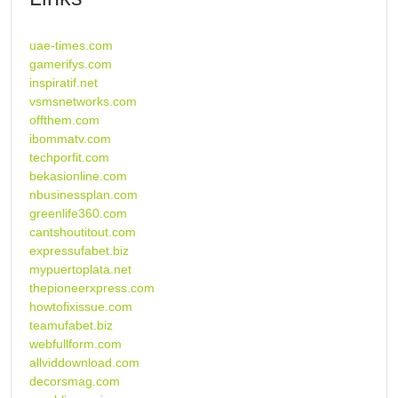
uae-times.com
gamerifys.com
inspiratif.net
vsmsnetworks.com
offthem.com
ibommatv.com
techporfit.com
bekasionline.com
nbusinessplan.com
greenlife360.com
cantshoutitout.com
expressufabet.biz
mypuertoplata.net
thepioneerxpress.com
howtofixissue.com
teamufabet.biz
webfullform.com
allviddownload.com
decorsmag.com