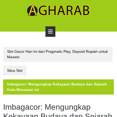
Skip
to
content
Open
Button
Slot Gacor Hari Ini dari Pragmatic Play, Deposit Rupiah untuk
Maxwin
Situs Slot
Imbagacor: Mengungkap Kekayaan Budaya dan Sejarah
Kota Menawan ini
Imbagacor: Mengungkap
Kekayaan Budaya dan Sejarah