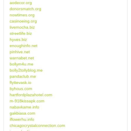
aodecor.org
donorsmatch.org
nowtimes.org
casinoeing.org
livemocha.biz
streetlife.biz
hyves.biz
enoughinfo.net
pinhive.net
warnabet.net
bollym4u.me
bolly2tollyblog.me
pandaclub.me
flyttevask.io
byhous.com
hartfordplazahotel.com
m-918kissapk.com
nabavkame.info
gakbiasa.com
iflowerhu.info
chicagocrystalconnection.com