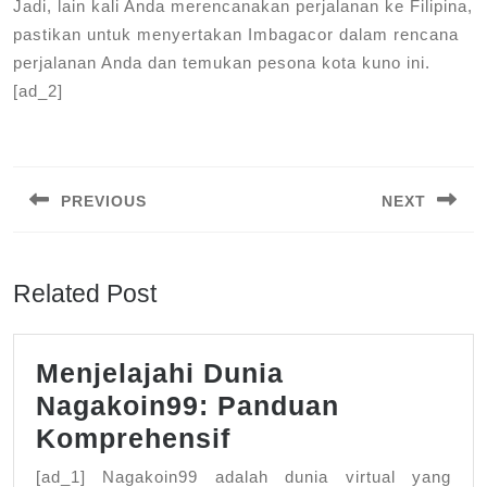
Jadi, lain kali Anda merencanakan perjalanan ke Filipina,
pastikan untuk menyertakan Imbagacor dalam rencana
perjalanan Anda dan temukan pesona kota kuno ini.
[ad_2]
Post
navigation
PREVIOUS
NEXT
Previous
Next
post:
post:
Related Post
Menjelajahi Dunia
Nagakoin99: Panduan
Menjelajahi
Komprehensif
Dunia
[ad_1] Nagakoin99 adalah dunia virtual yang