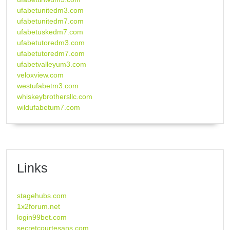
ufabetunitedm3.com
ufabetunitedm7.com
ufabetuskedm7.com
ufabetutoredm3.com
ufabetutoredm7.com
ufabetvalleyum3.com
veloxview.com
westufabetm3.com
whiskeybrothersllc.com
wildufabetum7.com
Links
stagehubs.com
1x2forum.net
login99bet.com
secretcourtesans.com