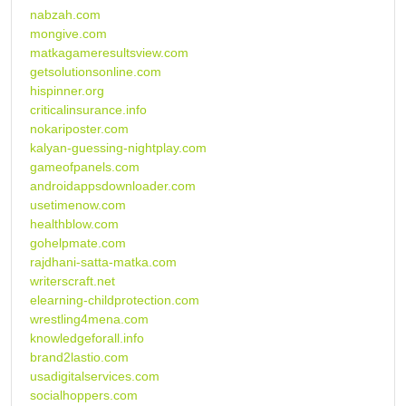
nabzah.com
mongive.com
matkagameresultsview.com
getsolutionsonline.com
hispinner.org
criticalinsurance.info
nokariposter.com
kalyan-guessing-nightplay.com
gameofpanels.com
androidappsdownloader.com
usetimenow.com
healthblow.com
gohelpmate.com
rajdhani-satta-matka.com
writerscraft.net
elearning-childprotection.com
wrestling4mena.com
knowledgeforall.info
brand2lastio.com
usadigitalservices.com
socialhoppers.com