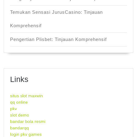
Temukan Sensasi JurusCasino: Tinjauan
Komprehensif
Pengertian Plisbet: Tinjauan Komprehensif
Links
situs slot maxwin
qq online
pkv
slot demo
bandar bola resmi
bandarqq
login pkv games