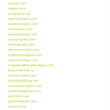
yesport.net
tostylo.com
yougetthat.net
sportsnetclub.com
newbestcrypto.com
oxfordsave.com
iclassicgames.com
saung-artikel.com
fasthokivip2.com
observersports.com
cryptominingplus.com
aquinoticiaspe.com
longhairedfrenchbulldog.com
lawyersforhire.co
businemarket.com
matahari88play.net
moneydescriptor.com
youthsmagazine.com
painaidee.net
sportsdarkest.com
webtoon.biz