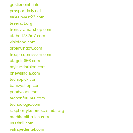
gestioneinh.info
prosportdaily.net
salesinvest22.com
teseract.org
trendy-ama-shop.com
ufabett732m7.com
visiofood.com
droidwindow.com
freeprsubmission.com
ufagold666.com
myinteriorblog.com
bnewsindia.com
techiepick.com
bamzyshop.com
pondycars.com
techonfutures.com
techoologic.com
raspberryketonescanada.org
medihealthrules.com
usathrill.com
vshapedental.com