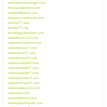
tacticalcontractingllc.com
thecapitalpowers.com
tobabet88slot3.com
todayscurrentnews.com
totobet77.asia
totobet77.org
trendingpublication.com
ufabettererum3.com
ufabettermentm4.com
ufabettersum7.com
ufabettinwm7.com
ufabettinwum3.com
ufabetunitedm3.com
ufabetunitedm7.com
ufabetuskedm7.com
ufabetutoredm3.com
ufabetutoredm7.com
ufabetvalleyum3.com
veloxview.com
westufabetm3.com
whiskeybrothersllc.com