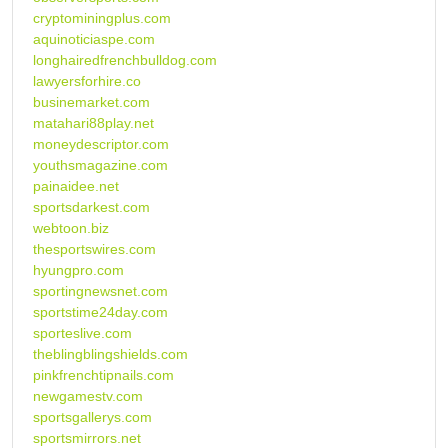
cryptominingplus.com
aquinoticiaspe.com
longhairedfrenchbulldog.com
lawyersforhire.co
businemarket.com
matahari88play.net
moneydescriptor.com
youthsmagazine.com
painaidee.net
sportsdarkest.com
webtoon.biz
thesportswires.com
hyungpro.com
sportingnewsnet.com
sportstime24day.com
sporteslive.com
theblingblingshields.com
pinkfrenchtipnails.com
newgamestv.com
sportsgallerys.com
sportsmirrors.net