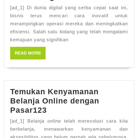
Kekuatan
[ad_1] Di dunia digital yang serba cepat saat ini,
API77:
bisnis terus mencari cara inovatif untuk
Pendekatan
merampingkan operasi mereka dan meningkatkan
efisiensi. Salah satu bidang yang telah mengalami
Revolusione
kemajuan yang signifikan
untuk
Integrasi
READ
READ MORE
MORE
Data
Temukan Kenyamanan
Belanja Online dengan
Temukan
Pasar123
Kenyamanan
[ad_1] Belanja online telah merevolusi cara kita
Belanja
berbelanja, menawarkan kenyamanan dan
Online
aksesibilitas yang belum pernah ada sebelumnya.