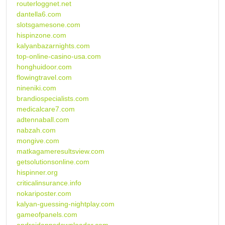
routerloggnet.net
dantella6.com
slotsgamesone.com
hispinzone.com
kalyanbazarnights.com
top-online-casino-usa.com
honghuidoor.com
flowingtravel.com
nineniki.com
brandiospecialists.com
medicalcare7.com
adtennaball.com
nabzah.com
mongive.com
matkagameresultsview.com
getsolutionsonline.com
hispinner.org
criticalinsurance.info
nokariposter.com
kalyan-guessing-nightplay.com
gameofpanels.com