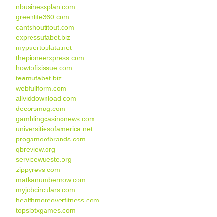
nbusinessplan.com
greenlife360.com
cantshoutitout.com
expressufabet.biz
mypuertoplata.net
thepioneerxpress.com
howtofixissue.com
teamufabet.biz
webfullform.com
allviddownload.com
decorsmag.com
gamblingcasinonews.com
universitiesofamerica.net
progameofbrands.com
qbreview.org
servicewueste.org
zippyrevs.com
matkanumbernow.com
myjobcirculars.com
healthmoreoverfitness.com
topslotxgames.com