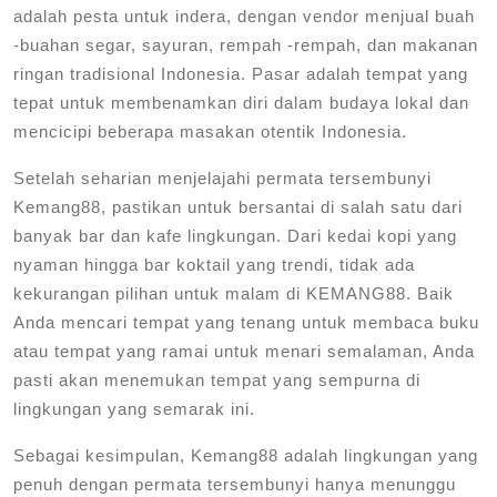
adalah pesta untuk indera, dengan vendor menjual buah
-buahan segar, sayuran, rempah -rempah, dan makanan
ringan tradisional Indonesia. Pasar adalah tempat yang
tepat untuk membenamkan diri dalam budaya lokal dan
mencicipi beberapa masakan otentik Indonesia.
Setelah seharian menjelajahi permata tersembunyi
Kemang88, pastikan untuk bersantai di salah satu dari
banyak bar dan kafe lingkungan. Dari kedai kopi yang
nyaman hingga bar koktail yang trendi, tidak ada
kekurangan pilihan untuk malam di KEMANG88. Baik
Anda mencari tempat yang tenang untuk membaca buku
atau tempat yang ramai untuk menari semalaman, Anda
pasti akan menemukan tempat yang sempurna di
lingkungan yang semarak ini.
Sebagai kesimpulan, Kemang88 adalah lingkungan yang
penuh dengan permata tersembunyi hanya menunggu