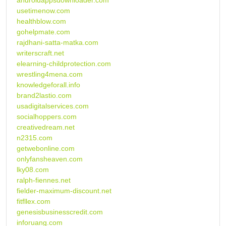
androidappsdownloader.com
usetimenow.com
healthblow.com
gohelpmate.com
rajdhani-satta-matka.com
writerscraft.net
elearning-childprotection.com
wrestling4mena.com
knowledgeforall.info
brand2lastio.com
usadigitalservices.com
socialhoppers.com
creativedream.net
n2315.com
getwebonline.com
onlyfansheaven.com
lky08.com
ralph-fiennes.net
fielder-maximum-discount.net
fitfllex.com
genesisbusinesscredit.com
inforuang.com