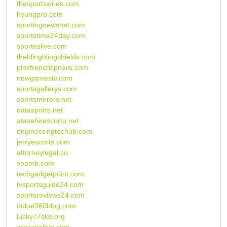
thesportswires.com
hyungpro.com
sportingnewsnet.com
sportstime24day.com
sporteslive.com
theblingblingshields.com
pinkfrenchtipnails.com
newgamestv.com
sportsgallerys.com
sportsmirrors.net
datasports.net
atasehirescortu.net
engineeringtechub.com
jerryescorts.com
attorneylegal.co
voomb.com
techgadgetpoint.com
tvsportsguide24.com
sportsreviews24.com
dubai360blog.com
lucky77slot.org