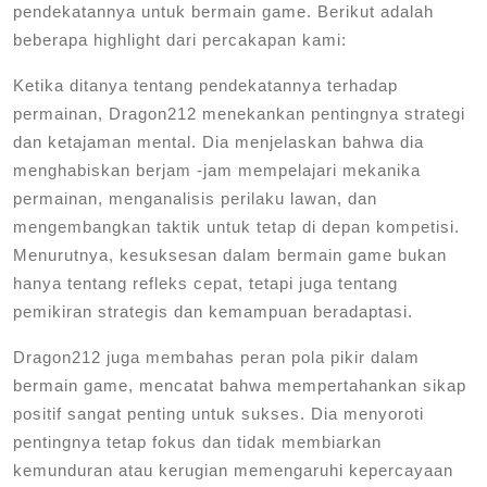
pendekatannya untuk bermain game. Berikut adalah
beberapa highlight dari percakapan kami:
Ketika ditanya tentang pendekatannya terhadap
permainan, Dragon212 menekankan pentingnya strategi
dan ketajaman mental. Dia menjelaskan bahwa dia
menghabiskan berjam -jam mempelajari mekanika
permainan, menganalisis perilaku lawan, dan
mengembangkan taktik untuk tetap di depan kompetisi.
Menurutnya, kesuksesan dalam bermain game bukan
hanya tentang refleks cepat, tetapi juga tentang
pemikiran strategis dan kemampuan beradaptasi.
Dragon212 juga membahas peran pola pikir dalam
bermain game, mencatat bahwa mempertahankan sikap
positif sangat penting untuk sukses. Dia menyoroti
pentingnya tetap fokus dan tidak membiarkan
kemunduran atau kerugian memengaruhi kepercayaan