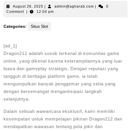
August
admin@agharab.co
August 26, 2025
|
admin@agharab.com
|
0
26,
Comment
|
12:04 pm
2025
Categories:
Situs Slot
[ad_1]
Dragon212 adalah sosok terkenal di komunitas game
online, yang dikenal karena keterampilannya yang luar
biasa dan gameplay strategis. Dengan reputasi yang
tangguh di berbagai platform game, ia telah
mengumpulkan banyak penggemar yang setia yang
dengan bersemangat mengantisipasi langkah
selanjutnya.
Dalam sebuah wawancara eksklusif, kami memiliki
kesempatan untuk mempelajari pikiran Dragon212 dan
mendapatkan wawasan tentang pola pikir dan