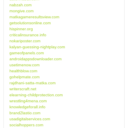
nabzah.com
mongive.com
matkagameresultsview.com
getsolutionsonline.com
hispinner.org
criticalinsurance.info
nokariposter.com
kalyan-guessing-nightplay.com
gameofpanels.com
androidappsdownloader.com
usetimenow.com
healthblow.com
gohelpmate.com
rajdhani-satta-matka.com
writerscraft.net
elearning-childprotection.com
wrestling4mena.com
knowledgeforall.info
brand2lastio.com
usadigitalservices.com
socialhoppers.com