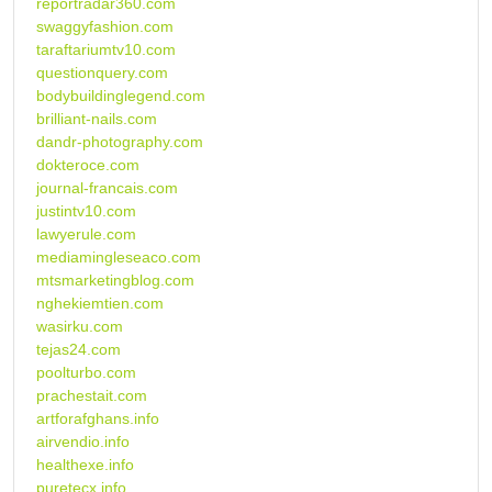
reportradar360.com
swaggyfashion.com
taraftariumtv10.com
questionquery.com
bodybuildinglegend.com
brilliant-nails.com
dandr-photography.com
dokteroce.com
journal-francais.com
justintv10.com
lawyerule.com
mediamingleseaco.com
mtsmarketingblog.com
nghekiemtien.com
wasirku.com
tejas24.com
poolturbo.com
prachestait.com
artforafghans.info
airvendio.info
healthexe.info
puretecx.info