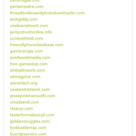
bahenxgek.info
pertamaskre.com
threadsvideoandphotodownloader.com
techgiddy.com
usalivenetwork.com
jackpotrushonline.info
ucnewshindi.com
freecellphonedatabase.com
gamersrope.com
exellewebmedia.com
free-gamestop.com
sinbadtravels.com
ukmagzine.com
wareztech.org
usabestnetwork.com
jessepinkmanoutfit.com
umailsend.com
retarys.com
fasterformationcpf.com
goldensnuggles.com
lookbattlemap.com
buyrdpservice.com