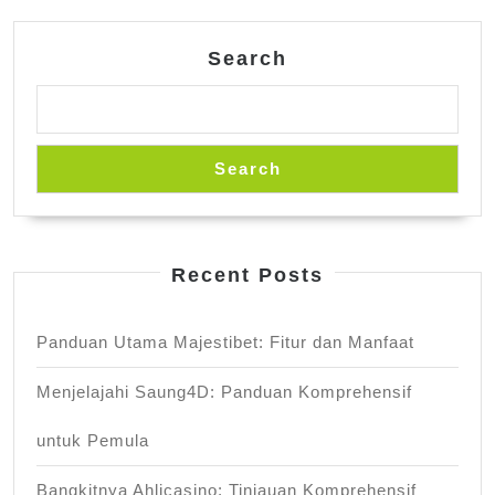
Search
Search
Recent Posts
Panduan Utama Majestibet: Fitur dan Manfaat
Menjelajahi Saung4D: Panduan Komprehensif
untuk Pemula
Bangkitnya Ahlicasino: Tinjauan Komprehensif