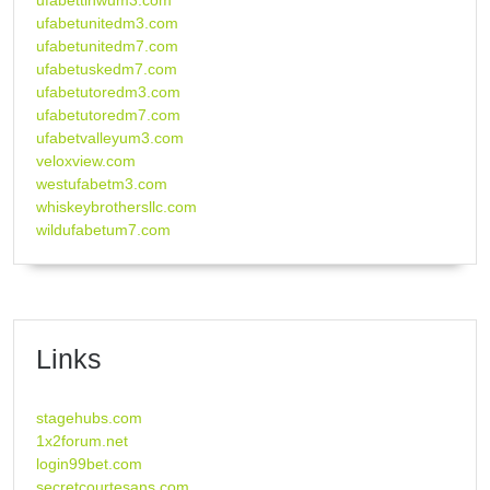
ufabettinwum3.com
ufabetunitedm3.com
ufabetunitedm7.com
ufabetuskedm7.com
ufabetutoredm3.com
ufabetutoredm7.com
ufabetvalleyum3.com
veloxview.com
westufabetm3.com
whiskeybrothersllc.com
wildufabetum7.com
Links
stagehubs.com
1x2forum.net
login99bet.com
secretcourtesans.com