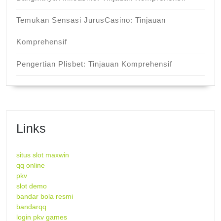
Temukan Sensasi JurusCasino: Tinjauan
Komprehensif
Pengertian Plisbet: Tinjauan Komprehensif
Links
situs slot maxwin
qq online
pkv
slot demo
bandar bola resmi
bandarqq
login pkv games