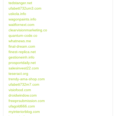
tedstanger.net
ufabett732um3.com
uskola.info
wagonpaints.info
waitfornext.com
clearvisionmarketing.co
quantum-code.co
whatnews.me
final-dream.com
finest-replica.net
gestioneinh.info
prosportdaily.net
salesinvest22.com
teseract.org
trendy-ama-shop.com
ufabett732m7.com
visiofood.com
droidwindow.com
freeprsubmission.com
ufagold666.com
myinteriorblog.com