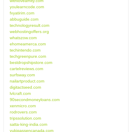
withloveamity.com
youlearncode.com
fxyatirim.com
abbuguide.com
technologyresult.com
webhostingoffers.org
whatszow.com
ehomeamerca.com
techintendo.com
techgreenpure.com
bestdropshipstore.com
cartelreviews.com
surfsway.com
nailartproduct.com
digitactseed.com
lvlcraft.com
90secondmoneyloans.com
xenmicro.com
rodrovers.com
tripssolution.com
satta-king-india.com
yukigassencanada.com