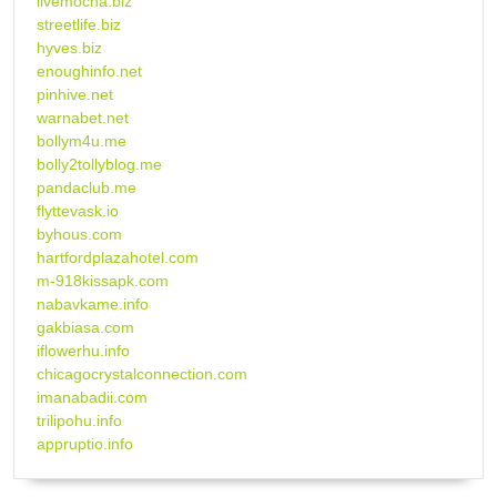
livemocha.biz
streetlife.biz
hyves.biz
enoughinfo.net
pinhive.net
warnabet.net
bollym4u.me
bolly2tollyblog.me
pandaclub.me
flyttevask.io
byhous.com
hartfordplazahotel.com
m-918kissapk.com
nabavkame.info
gakbiasa.com
iflowerhu.info
chicagocrystalconnection.com
imanabadii.com
trilipohu.info
appruptio.info