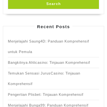
Search
Recent Posts
Menjelajahi Saung4D: Panduan Komprehensif
untuk Pemula
Bangkitnya Ahlicasino: Tinjauan Komprehensif
Temukan Sensasi JurusCasino: Tinjauan
Komprehensif
Pengertian Plisbet: Tinjauan Komprehensif
Menjelajahi Bunga99: Panduan Komprehensif