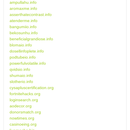
ampullahu.info
aromaxme.info
asserthatecontrast.info
atenderme.info
bangumiio.info
bekosunhu.info
beneficialgrandiose.info
blomaio.info
dosellinfoplete.info
podtubeio.info
powerfulvolatile.info
qvidsio.info
shumaio.info
slotherio.info
cysapluscertification.org
fortnitehacks.org
loginsearch.org
aodecor.org
donorsmatch.org
nowtimes.org
casinoeing.org