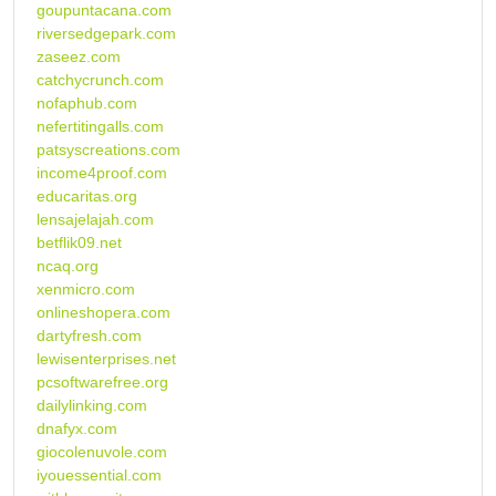
goupuntacana.com
riversedgepark.com
zaseez.com
catchycrunch.com
nofaphub.com
nefertitingalls.com
patsyscreations.com
income4proof.com
educaritas.org
lensajelajah.com
betflik09.net
ncaq.org
xenmicro.com
onlineshopera.com
dartyfresh.com
lewisenterprises.net
pcsoftwarefree.org
dailylinking.com
dnafyx.com
giocolenuvole.com
iyouessential.com