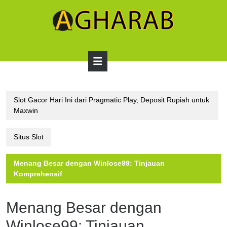
Skip
to
content
Open
Button
Slot Gacor Hari Ini dari Pragmatic Play, Deposit Rupiah untuk
Maxwin
Situs Slot
Menang Besar dengan Winlose99: Tinjauan
Komprehensif
Menang Besar dengan
Winlose99: Tinjauan