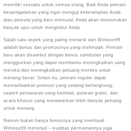
memiliki sesuatu untuk semua orang. Baik Anda pemain
berpengalaman yang ingin menguji keterampilan Anda
atau pemula yang baru memulai, Anda akan menemukan
banyak opsi untuk menghibur Anda.
Salah satu aspek yang paling menarik dari Winlose99
adalah bonus dan promosinya yang melimpah. Pemain
baru akan disambut dengan bonus sambutan yang
menggiurkan yang dapat membantu meningkatkan uang
mereka dan meningkatkan peluang mereka untuk
menang besar. Selain itu, pemain reguler dapat
memanfaatkan promosi yang sedang berlangsung,
seperti penawaran uang kembali, putaran gratis, dan
acara khusus yang menawarkan lebih banyak peluang
untuk menang.
Namun bukan hanya bonusnya yang membuat
Winlose99 menonjol – kualitas permainannya juga