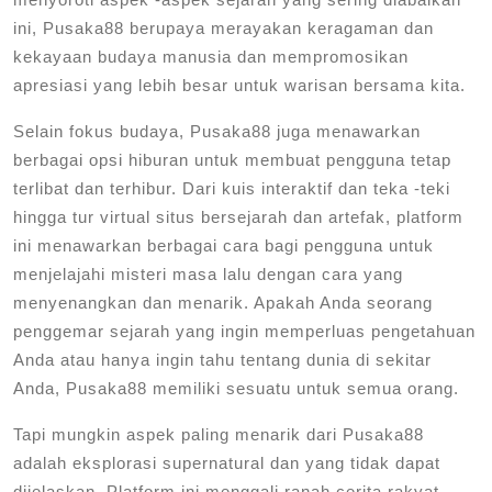
ini, Pusaka88 berupaya merayakan keragaman dan
kekayaan budaya manusia dan mempromosikan
apresiasi yang lebih besar untuk warisan bersama kita.
Selain fokus budaya, Pusaka88 juga menawarkan
berbagai opsi hiburan untuk membuat pengguna tetap
terlibat dan terhibur. Dari kuis interaktif dan teka -teki
hingga tur virtual situs bersejarah dan artefak, platform
ini menawarkan berbagai cara bagi pengguna untuk
menjelajahi misteri masa lalu dengan cara yang
menyenangkan dan menarik. Apakah Anda seorang
penggemar sejarah yang ingin memperluas pengetahuan
Anda atau hanya ingin tahu tentang dunia di sekitar
Anda, Pusaka88 memiliki sesuatu untuk semua orang.
Tapi mungkin aspek paling menarik dari Pusaka88
adalah eksplorasi supernatural dan yang tidak dapat
dijelaskan. Platform ini menggali ranah cerita rakyat,