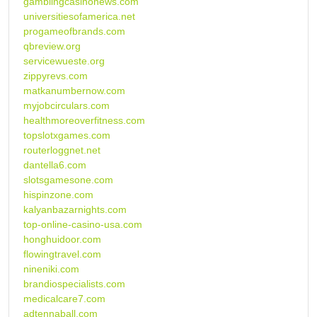
gamblingcasinonews.com
universitiesofamerica.net
progameofbrands.com
qbreview.org
servicewueste.org
zippyrevs.com
matkanumbernow.com
myjobcirculars.com
healthmoreoverfitness.com
topslotxgames.com
routerloggnet.net
dantella6.com
slotsgamesone.com
hispinzone.com
kalyanbazarnights.com
top-online-casino-usa.com
honghuidoor.com
flowingtravel.com
nineniki.com
brandiospecialists.com
medicalcare7.com
adtennaball.com