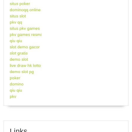
situs poker
dominoqq online
situs slot
pkv qq
situs pkv games
pkv games resmi
qiu qiu
slot demo gacor
slot gratis
demo slot
live draw hk lotto
demo slot pg
poker
domino
qiu qiu
pkv
Links