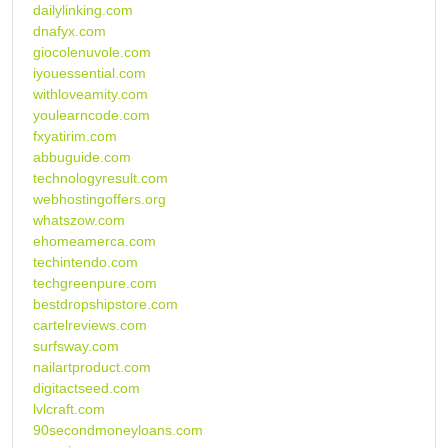
dailylinking.com
dnafyx.com
giocolenuvole.com
iyouessential.com
withloveamity.com
youlearncode.com
fxyatirim.com
abbuguide.com
technologyresult.com
webhostingoffers.org
whatszow.com
ehomeamerca.com
techintendo.com
techgreenpure.com
bestdropshipstore.com
cartelreviews.com
surfsway.com
nailartproduct.com
digitactseed.com
lvlcraft.com
90secondmoneyloans.com