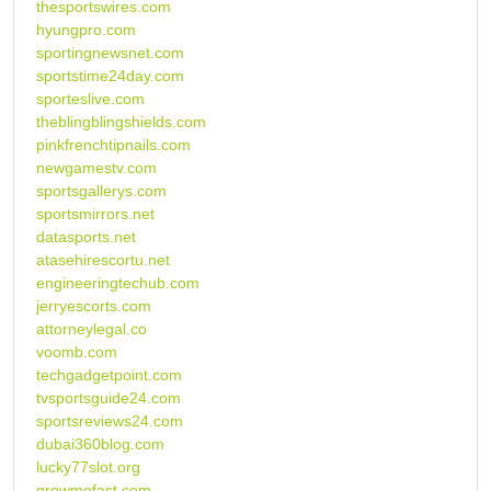
thesportswires.com
hyungpro.com
sportingnewsnet.com
sportstime24day.com
sporteslive.com
theblingblingshields.com
pinkfrenchtipnails.com
newgamestv.com
sportsgallerys.com
sportsmirrors.net
datasports.net
atasehirescortu.net
engineeringtechub.com
jerryescorts.com
attorneylegal.co
voomb.com
techgadgetpoint.com
tvsportsguide24.com
sportsreviews24.com
dubai360blog.com
lucky77slot.org
growmefast.com