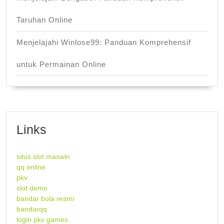
Taruhan Online
Menjelajahi Winlose99: Panduan Komprehensif
untuk Permainan Online
Links
situs slot maxwin
qq online
pkv
slot demo
bandar bola resmi
bandarqq
login pkv games