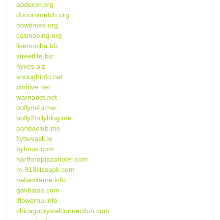
aodecor.org
donorsmatch.org
nowtimes.org
casinoeing.org
livemocha.biz
streetlife.biz
hyves.biz
enoughinfo.net
pinhive.net
warnabet.net
bollym4u.me
bolly2tollyblog.me
pandaclub.me
flyttevask.io
byhous.com
hartfordplazahotel.com
m-918kissapk.com
nabavkame.info
gakbiasa.com
iflowerhu.info
chicagocrystalconnection.com