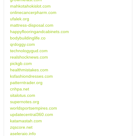
mahkotahokislot.com
onlinecancerpharm.com
ufalek.org
mattress-disposal.com
happyflooringandcabinets.com
bodybuildinglife.co
qrdoggy.com
technologygud.com
realshocknews.com
pickgb.com
healthmistakes.com
ksfashiondresses.com
patterntrader.org
cnhpa.net
sitalotus.com
supernotes.org
worldsportsempires.com
updatecentral360.com
katamastah.com
zqscore.net
aseleraio.info