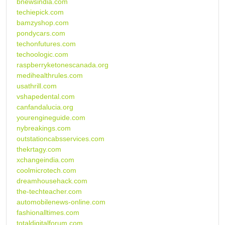
bnewsindia.com
techiepick.com
bamzyshop.com
pondycars.com
techonfutures.com
techoologic.com
raspberryketonescanada.org
medihealthrules.com
usathrill.com
vshapedental.com
canfandalucia.org
yourengineguide.com
nybreakings.com
outstationcabsservices.com
thekrtagy.com
xchangeindia.com
coolmicrotech.com
dreamhousehack.com
the-techteacher.com
automobilenews-online.com
fashionalltimes.com
totaldigitalforum.com