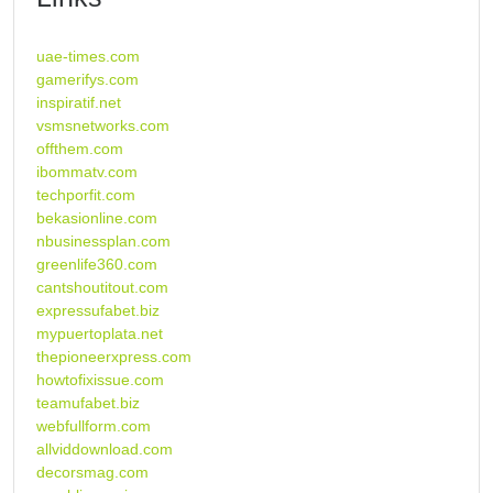
uae-times.com
gamerifys.com
inspiratif.net
vsmsnetworks.com
offthem.com
ibommatv.com
techporfit.com
bekasionline.com
nbusinessplan.com
greenlife360.com
cantshoutitout.com
expressufabet.biz
mypuertoplata.net
thepioneerxpress.com
howtofixissue.com
teamufabet.biz
webfullform.com
allviddownload.com
decorsmag.com