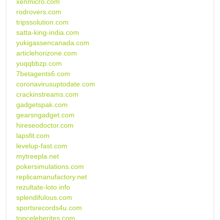
xenmicro.com
rodrovers.com
tripssolution.com
satta-king-india.com
yukigassencanada.com
articlehorizone.com
yuqqbbzp.com
7betagents6.com
coronavirusuptodate.com
crackinstreams.com
gadgetspak.com
gearsngadget.com
hireseodoctor.com
lapsfit.com
levelup-fast.com
mytreepla.net
pokersimulations.com
replicamanufactory.net
rezultate-loto.info
splendifulous.com
sportsrecords4u.com
topceleberites.com