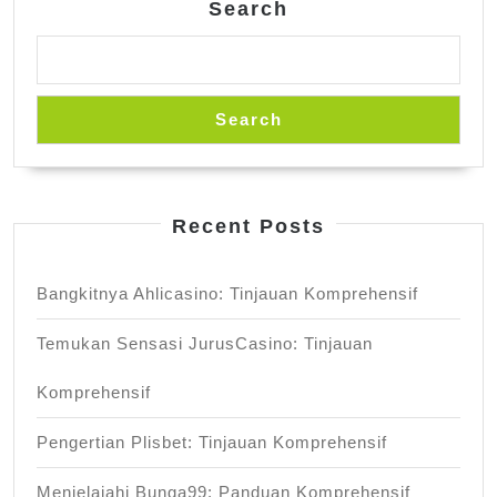
Search
Search
Recent Posts
Bangkitnya Ahlicasino: Tinjauan Komprehensif
Temukan Sensasi JurusCasino: Tinjauan
Komprehensif
Pengertian Plisbet: Tinjauan Komprehensif
Menjelajahi Bunga99: Panduan Komprehensif