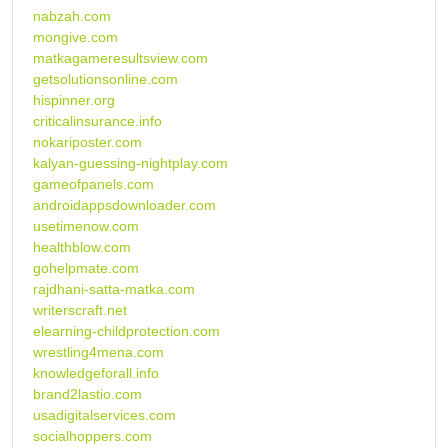
nabzah.com
mongive.com
matkagameresultsview.com
getsolutionsonline.com
hispinner.org
criticalinsurance.info
nokariposter.com
kalyan-guessing-nightplay.com
gameofpanels.com
androidappsdownloader.com
usetimenow.com
healthblow.com
gohelpmate.com
rajdhani-satta-matka.com
writerscraft.net
elearning-childprotection.com
wrestling4mena.com
knowledgeforall.info
brand2lastio.com
usadigitalservices.com
socialhoppers.com