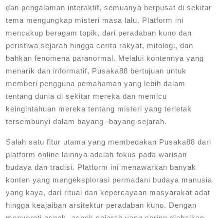
dan pengalaman interaktif, semuanya berpusat di sekitar
tema mengungkap misteri masa lalu. Platform ini
mencakup beragam topik, dari peradaban kuno dan
peristiwa sejarah hingga cerita rakyat, mitologi, dan
bahkan fenomena paranormal. Melalui kontennya yang
menarik dan informatif, Pusaka88 bertujuan untuk
memberi pengguna pemahaman yang lebih dalam
tentang dunia di sekitar mereka dan memicu
keingintahuan mereka tentang misteri yang terletak
tersembunyi dalam bayang -bayang sejarah.
Salah satu fitur utama yang membedakan Pusaka88 dari
platform online lainnya adalah fokus pada warisan
budaya dan tradisi. Platform ini menawarkan banyak
konten yang mengeksplorasi permadani budaya manusia
yang kaya, dari ritual dan kepercayaan masyarakat adat
hingga keajaiban arsitektur peradaban kuno. Dengan
menyoroti aspek -aspek sejarah yang sering diabaikan