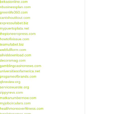
bekasionline.com
alaman
nbusinessplan.com
rpunk
greenlife360.com
cantshoutitout.com
hir
expressufabet.biz
di
mypuertoplata.net
thepioneerxpress.com
howtofixissue.com
teamufabet.biz
webfullform.com
allviddownload.com
decorsmag.com
gamblingcasinonews.com
universitiesofamerica.net
progameofbrands.com
qbreview.org
servicewueste.org
zippyrevs.com
matkanumbernow.com
myjobcirculars.com
healthmoreoverfitness.com
topslotxgames.com