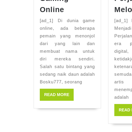
Temui
Online
Melo
Bosku777:
[ad_1] Di dunia game
[ad_1] 
Bintang
online, ada beberapa
Menja
Rising
pemain yang menonjol
Perjala
di
dari yang lain dan
era p
Gaming
membuat nama untuk
digital
diri mereka sendiri.
Online
ketida
Salah satu bintang yang
ketenar
sedang naik daun adalah
semudah
Bosku777, seorang
artis 
menem
READ
READ MORE
adalah
MORE
READ