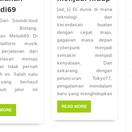
Peng
Dari
di69
[ad_1] Di dunia di mana
Cybe
Soundcloud
teknologi dan
Dari Soundcloud
Terak
Menjadi
kecerdasan buatan
di Bintang:
menja
Bintang:
dengan cepat maju,
nan Melodi69 Di
hidup
gagasan masa depan
Perjalanan
latform musik
cyberpunk menjadi
Melodi69
, perjalanan dari
semakin menjadi
kjelasan menuju
kenyataan. Dan
an tidak pernah
sekarang, dengan
 ini. Salah satu
peluncuran Tokyo77,
yang berhasil
pengalaman mendalam
puh jalur ini
baru yang menghidupkan
READ
READ MORE
READ
 MORE
MORE
MORE