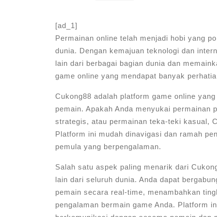
[ad_1]
Permainan online telah menjadi hobi yang pop
dunia. Dengan kemajuan teknologi dan inter
lain dari berbagai bagian dunia dan memain
game online yang mendapat banyak perhatian
Cukong88 adalah platform game online yang
pemain. Apakah Anda menyukai permainan p
strategis, atau permainan teka-teki kasual,
Platform ini mudah dinavigasi dan ramah p
pemula yang berpengalaman.
Salah satu aspek paling menarik dari Cuko
lain dari seluruh dunia. Anda dapat bergab
pemain secara real-time, menambahkan ting
pengalaman bermain game Anda. Platform in