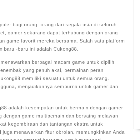
uler bagi orang -orang dari segala usia di seluruh
net, gamer sekarang dapat terhubung dengan orang
kan game favorit mereka bersama. Salah satu platform
 baru -baru ini adalah Cukong88.
 menawarkan berbagai macam game untuk dipilih
enembak yang penuh aksi, permainan peran
 Cukong88 memiliki sesuatu untuk semua orang.
engguna, menjadikannya sempurna untuk gamer dan
ng88 adalah kesempatan untuk bermain dengan gamer
ung dengan game multipemain dan bersaing melawan
kat kegembiraan dan tantangan ekstra untuk
i juga menawarkan fitur obrolan, memungkinkan Anda