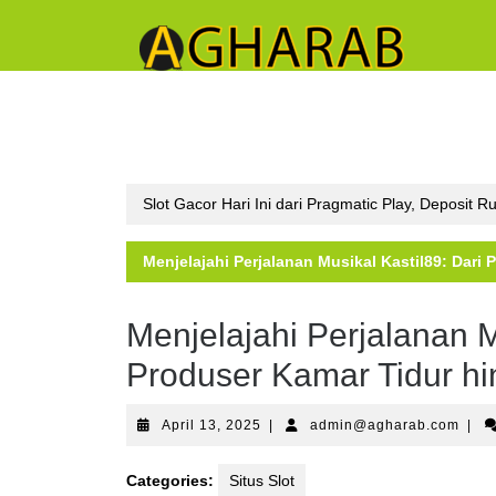
Skip
to
content
Slot Gacor Hari Ini dari Pragmatic Play, Deposit 
Menjelajahi Perjalanan Musikal Kastil89: Dari
Menjelajahi Perjalanan M
Produser Kamar Tidur hi
April
admi
April 13, 2025
|
admin@agharab.com
|
13,
2025
Categories:
Situs Slot