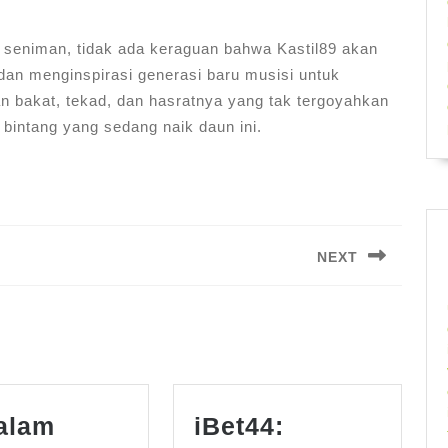
 seniman, tidak ada keraguan bahwa Kastil89 akan
dan menginspirasi generasi baru musisi untuk
gan bakat, tekad, dan hasratnya yang tak tergoyahkan
 bintang yang sedang naik daun ini.
NEXT
Next
post:
alam
iBet44: