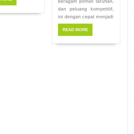
beragam pilihan taruhan,
MORE
dan peluang kompetitif,
ini dengan cepat menjadi
READ
READ MORE
MORE