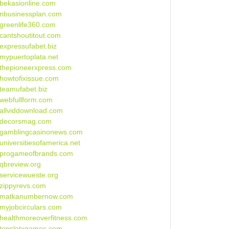
bekasionline.com
nbusinessplan.com
greenlife360.com
cantshoutitout.com
expressufabet.biz
mypuertoplata.net
thepioneerxpress.com
howtofixissue.com
teamufabet.biz
webfullform.com
allviddownload.com
decorsmag.com
if
gamblingcasinonews.com
universitiesofamerica.net
progameofbrands.com
qbreview.org
servicewueste.org
zippyrevs.com
matkanumbernow.com
myjobcirculars.com
healthmoreoverfitness.com
topslotxgames.com