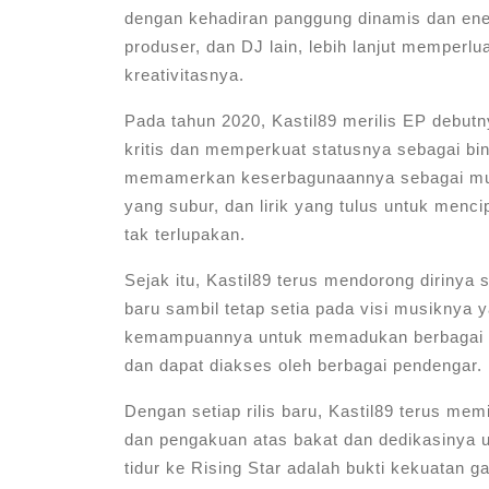
dengan kehadiran panggung dinamis dan ener
produser, dan DJ lain, lebih lanjut memper
kreativitasnya.
Pada tahun 2020, Kastil89 merilis EP debutn
kritis dan memperkuat statusnya sebagai bin
memamerkan keserbagunaannya sebagai musi
yang subur, dan lirik yang tulus untuk men
tak terlupakan.
Sejak itu, Kastil89 terus mendorong dirinya
baru sambil tetap setia pada visi musiknya 
kemampuannya untuk memadukan berbagai ga
dan dapat diakses oleh berbagai pendengar.
Dengan setiap rilis baru, Kastil89 terus me
dan pengakuan atas bakat dan dedikasinya u
tidur ke Rising Star adalah bukti kekuatan 