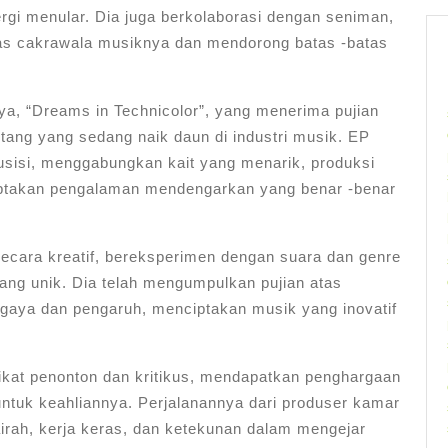
gi menular. Dia juga berkolaborasi dengan seniman,
luas cakrawala musiknya dan mendorong batas -batas
ya, “Dreams in Technicolor”, yang menerima pujian
tang yang sedang naik daun di industri musik. EP
si, menggabungkan kait yang menarik, produksi
ciptakan pengalaman mendengarkan yang benar -benar
 secara kreatif, bereksperimen dengan suara dan genre
yang unik. Dia telah mengumpulkan pujian atas
ya dan pengaruh, menciptakan musik yang inovatif
mikat penonton dan kritikus, mendapatkan penghargaan
ntuk keahliannya. Perjalanannya dari produser kamar
gairah, kerja keras, dan ketekunan dalam mengejar