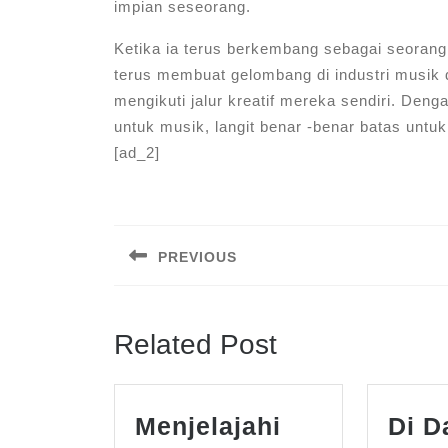
impian seseorang.
Ketika ia terus berkembang sebagai seorang
terus membuat gelombang di industri musik 
mengikuti jalur kreatif mereka sendiri. Den
untuk musik, langit benar -benar batas untuk
[ad_2]
Post
navigation
PREVIOUS
Previous
post:
Related Post
Menjelajahi
Di D