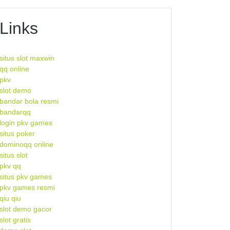
Links
situs slot maxwin
qq online
pkv
slot demo
bandar bola resmi
bandarqq
login pkv games
situs poker
dominoqq online
situs slot
pkv qq
situs pkv games
pkv games resmi
qiu qiu
slot demo gacor
slot gratis