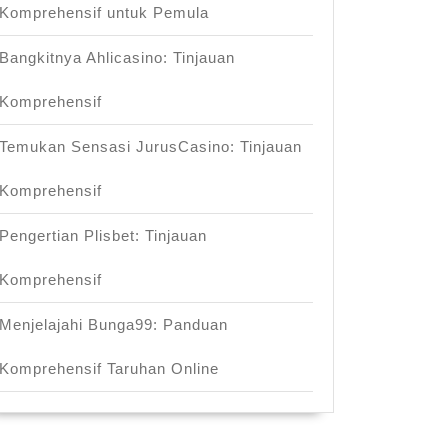
Komprehensif untuk Pemula
Bangkitnya Ahlicasino: Tinjauan
Komprehensif
Temukan Sensasi JurusCasino: Tinjauan
Komprehensif
Pengertian Plisbet: Tinjauan
Komprehensif
Menjelajahi Bunga99: Panduan
Komprehensif Taruhan Online