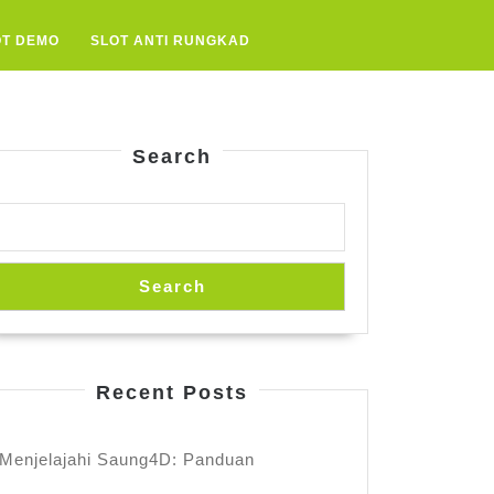
OT DEMO
SLOT ANTI RUNGKAD
Search
Search
Recent Posts
Menjelajahi Saung4D: Panduan