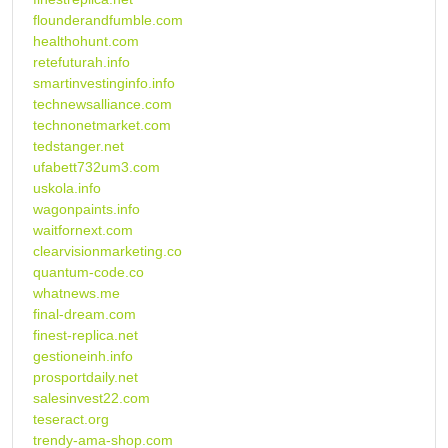
flounderandfumble.com
healthohunt.com
retefuturah.info
smartinvestinginfo.info
technewsalliance.com
technonetmarket.com
tedstanger.net
ufabett732um3.com
uskola.info
wagonpaints.info
waitfornext.com
clearvisionmarketing.co
quantum-code.co
whatnews.me
final-dream.com
finest-replica.net
gestioneinh.info
prosportdaily.net
salesinvest22.com
teseract.org
trendy-ama-shop.com