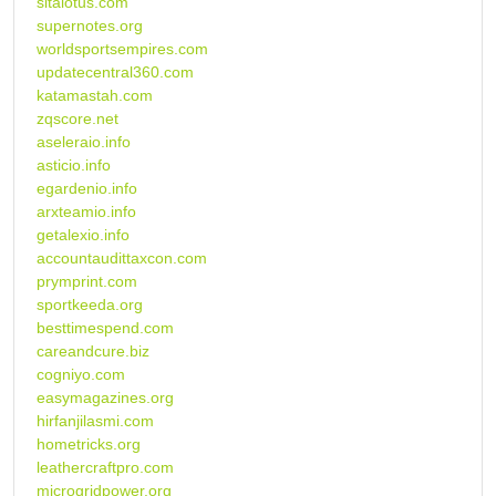
sitalotus.com
supernotes.org
worldsportsempires.com
updatecentral360.com
katamastah.com
zqscore.net
aseleraio.info
asticio.info
egardenio.info
arxteamio.info
getalexio.info
accountaudittaxcon.com
prymprint.com
sportkeeda.org
besttimespend.com
careandcure.biz
cogniyo.com
easymagazines.org
hirfanjilasmi.com
hometricks.org
leathercraftpro.com
microgridpower.org