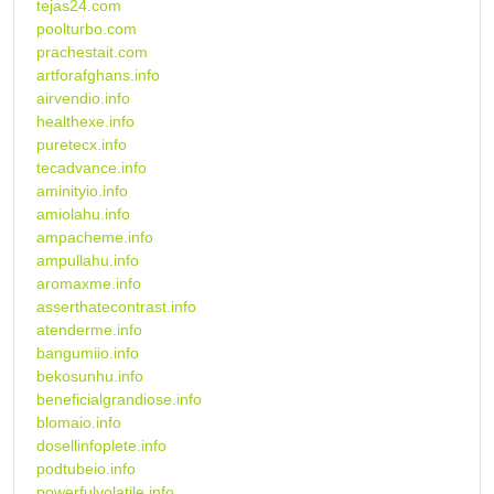
tejas24.com
poolturbo.com
prachestait.com
artforafghans.info
airvendio.info
healthexe.info
puretecx.info
tecadvance.info
aminityio.info
amiolahu.info
ampacheme.info
ampullahu.info
aromaxme.info
asserthatecontrast.info
atenderme.info
bangumiio.info
bekosunhu.info
beneficialgrandiose.info
blomaio.info
dosellinfoplete.info
podtubeio.info
powerfulvolatile.info