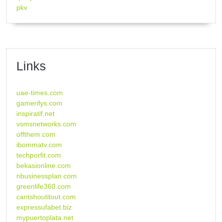
pkv
Links
uae-times.com
gamerifys.com
inspiratif.net
vsmsnetworks.com
offthem.com
ibommatv.com
techporfit.com
bekasionline.com
nbusinessplan.com
greenlife360.com
cantshoutitout.com
expressufabet.biz
mypuertoplata.net