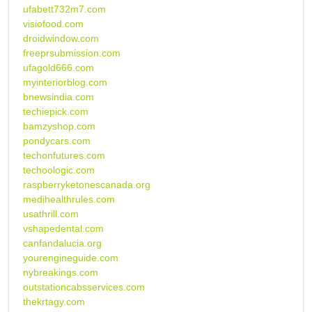
ufabett732m7.com
visiofood.com
droidwindow.com
freeprsubmission.com
ufagold666.com
myinteriorblog.com
bnewsindia.com
techiepick.com
bamzyshop.com
pondycars.com
techonfutures.com
techoologic.com
raspberryketonescanada.org
medihealthrules.com
usathrill.com
vshapedental.com
canfandalucia.org
yourengineguide.com
nybreakings.com
outstationcabsservices.com
thekrtagy.com