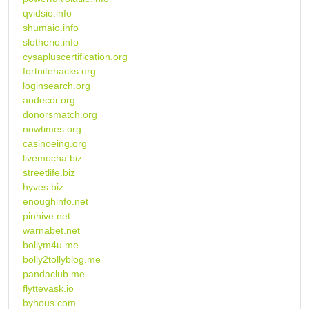
qvidsio.info
shumaio.info
slotherio.info
cysapluscertification.org
fortnitehacks.org
loginsearch.org
aodecor.org
donorsmatch.org
nowtimes.org
casinoeing.org
livemocha.biz
streetlife.biz
hyves.biz
enoughinfo.net
pinhive.net
warnabet.net
bollym4u.me
bolly2tollyblog.me
pandaclub.me
flyttevask.io
byhous.com