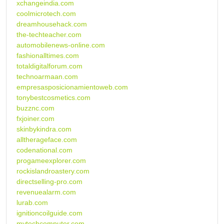
xchangeindia.com
coolmicrotech.com
dreamhousehack.com
the-techteacher.com
automobilenews-online.com
fashionalltimes.com
totaldigitalforum.com
technoarmaan.com
empresasposicionamientoweb.com
tonybestcosmetics.com
buzznc.com
fxjoiner.com
skinbykindra.com
alltherageface.com
codenational.com
progameexplorer.com
rockislandroastery.com
directselling-pro.com
revenuealarm.com
lurab.com
ignitioncoilguide.com
mytechcomputer.com