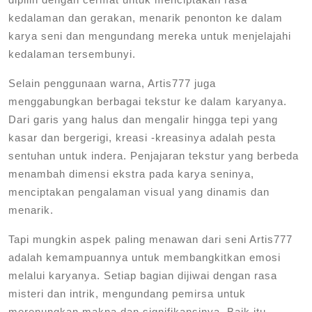
kedalaman dan gerakan, menarik penonton ke dalam
karya seni dan mengundang mereka untuk menjelajahi
kedalaman tersembunyi.
Selain penggunaan warna, Artis777 juga
menggabungkan berbagai tekstur ke dalam karyanya.
Dari garis yang halus dan mengalir hingga tepi yang
kasar dan bergerigi, kreasi -kreasinya adalah pesta
sentuhan untuk indera. Penjajaran tekstur yang berbeda
menambah dimensi ekstra pada karya seninya,
menciptakan pengalaman visual yang dinamis dan
menarik.
Tapi mungkin aspek paling menawan dari seni Artis777
adalah kemampuannya untuk membangkitkan emosi
melalui karyanya. Setiap bagian dijiwai dengan rasa
misteri dan intrik, mengundang pemirsa untuk
merenungkan makna dan signifikansinya. Baik itu