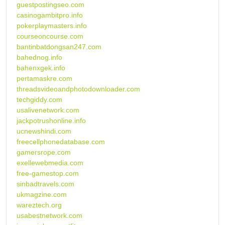
guestpostingseo.com
casinogambitpro.info
pokerplaymasters.info
courseoncourse.com
bantinbatdongsan247.com
bahednog.info
bahenxgek.info
pertamaskre.com
threadsvideoandphotodownloader.com
techgiddy.com
usalivenetwork.com
jackpotrushonline.info
ucnewshindi.com
freecellphonedatabase.com
gamersrope.com
exellewebmedia.com
free-gamestop.com
sinbadtravels.com
ukmagzine.com
wareztech.org
usabestnetwork.com