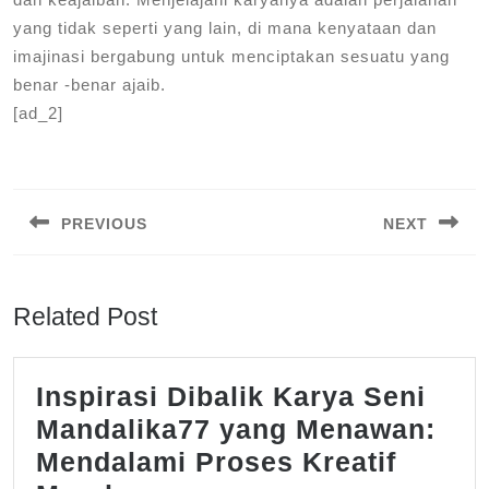
yang tidak seperti yang lain, di mana kenyataan dan
imajinasi bergabung untuk menciptakan sesuatu yang
benar -benar ajaib.
[ad_2]
Post
navigation
PREVIOUS
NEXT
Previous
Next
post:
post:
Related Post
Inspirasi Dibalik Karya Seni
Mandalika77 yang Menawan:
Mendalami Proses Kreatif