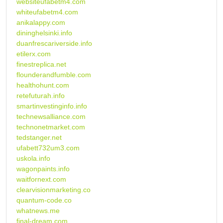
websiteufabetm4.com
whiteufabetm4.com
anikalappy.com
dininghelsinki.info
duanfrescariverside.info
etilerx.com
finestreplica.net
flounderandfumble.com
healthohunt.com
retefuturah.info
smartinvestinginfo.info
technewsalliance.com
technonetmarket.com
tedstanger.net
ufabett732um3.com
uskola.info
wagonpaints.info
waitfornext.com
clearvisionmarketing.co
quantum-code.co
whatnews.me
final-dream.com