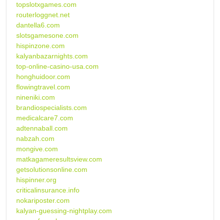
topslotxgames.com
routerloggnet.net
dantella6.com
slotsgamesone.com
hispinzone.com
kalyanbazarnights.com
top-online-casino-usa.com
honghuidoor.com
flowingtravel.com
nineniki.com
brandiospecialists.com
medicalcare7.com
adtennaball.com
nabzah.com
mongive.com
matkagameresultsview.com
getsolutionsonline.com
hispinner.org
criticalinsurance.info
nokariposter.com
kalyan-guessing-nightplay.com