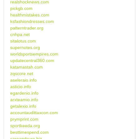
realshocknews.com
pickgb.com
healthmistakes.com
ksfashiondresses.com
patterntrader.org
cnhpa.net
sitalotus.com
supernotes.org
worldsportsempires.com
updatecentral360.com
katamastah.com
zqscore.net
aseleraio.info
asticio.info
egardenio.info
arxteamio.info
getalexio.info
accountaudittaxcon.com
prymprint.com
sportkeeda.org
besttimespend.com
careandcure.biz