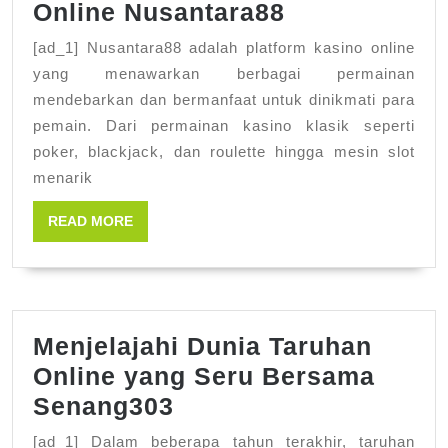
Membuka
Online Nusantara88
Sensasi
[ad_1] Nusantara88 adalah platform kasino online
dan
yang menawarkan berbagai permainan
Hadiah
mendebarkan dan bermanfaat untuk dinikmati para
pemain. Dari permainan kasino klasik seperti
Permainan
poker, blackjack, dan roulette hingga mesin slot
Kasino
menarik
Online
Nusantara88
READ
READ MORE
MORE
Menjelajahi Dunia Taruhan
Online yang Seru Bersama
Menjelajahi
Senang303
Dunia
[ad_1] Dalam beberapa tahun terakhir, taruhan