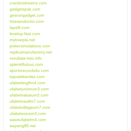
crackinstreams.com
gadgetspak.com
gearsngadget.com
hireseodoctor.com
lapsfit.com
levelup-fast.com
mytreepla.net
pokersimulations.com
replicamanufactory.net
rezultate-loto.info
splendifulous.com
sportsrecords4u.com
topceleberites.com
ufabetting8m4.com
ufabetunionum3.com
ufabetvalueum3.com
ufabetvaultm7.com
ufabetvillageum7.com
ufabetvoicem3.com
waveufabetm4.com
wayang88.net