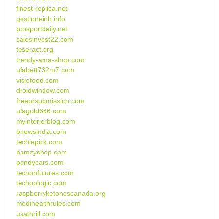
finest-replica.net
gestioneinh.info
prosportdaily.net
salesinvest22.com
teseract.org
trendy-ama-shop.com
ufabett732m7.com
visiofood.com
droidwindow.com
freeprsubmission.com
ufagold666.com
myinteriorblog.com
bnewsindia.com
techiepick.com
bamzyshop.com
pondycars.com
techonfutures.com
techoologic.com
raspberryketonescanada.org
medihealthrules.com
usathrill.com