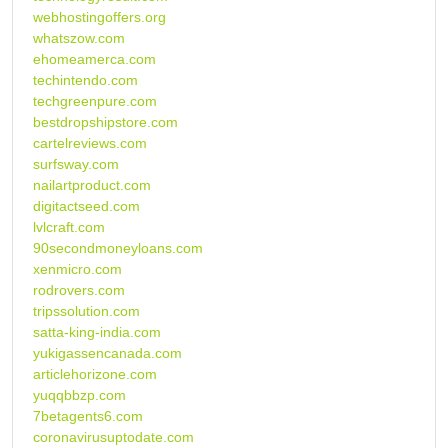
webhostingoffers.org
whatszow.com
ehomeamerca.com
techintendo.com
techgreenpure.com
bestdropshipstore.com
cartelreviews.com
surfsway.com
nailartproduct.com
digitactseed.com
lvlcraft.com
90secondmoneyloans.com
xenmicro.com
rodrovers.com
tripssolution.com
satta-king-india.com
yukigassencanada.com
articlehorizone.com
yuqqbbzp.com
7betagents6.com
coronavirusuptodate.com