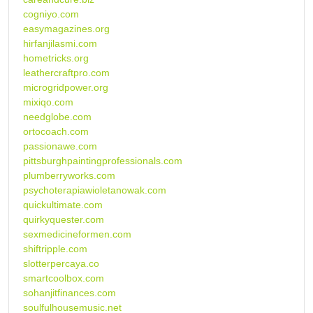
cogniyo.com
easymagazines.org
hirfanjilasmi.com
hometricks.org
leathercraftpro.com
microgridpower.org
mixiqo.com
needglobe.com
ortocoach.com
passionawe.com
pittsburghpaintingprofessionals.com
plumberryworks.com
psychoterapiawioletanowak.com
quickultimate.com
quirkyquester.com
sexmedicineformen.com
shiftripple.com
slotterpercaya.co
smartcoolbox.com
sohanjitfinances.com
soulfulhousemusic.net