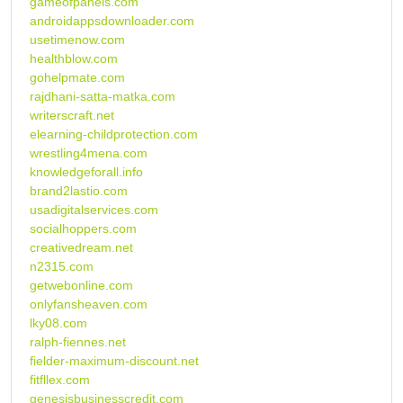
gameofpanels.com
androidappsdownloader.com
usetimenow.com
healthblow.com
gohelpmate.com
rajdhani-satta-matka.com
writerscraft.net
elearning-childprotection.com
wrestling4mena.com
knowledgeforall.info
brand2lastio.com
usadigitalservices.com
socialhoppers.com
creativedream.net
n2315.com
getwebonline.com
onlyfansheaven.com
lky08.com
ralph-fiennes.net
fielder-maximum-discount.net
fitfllex.com
genesisbusinesscredit.com