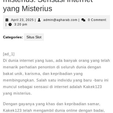
yang Misterius
April
admin@agharab.com
April 23, 2025
|
admin@agharab.com
|
0 Comment
23,
|
3:20 pm
2025
Categories:
Situs Slot
[ad_1]
Di dunia internet yang luas, ada banyak orang yang telah
menarik perhatian penonton di seluruh dunia dengan
bakat unik, karisma, dan kepribadian yang
membingungkan. Salah satu individu yang baru -baru ini
muncul sebagai sensasi di internet adalah Kakek123
yang misterius.
Dengan gayanya yang khas dan kepribadian samar,
Kakek123 telah mengambil dunia online dengan badai,