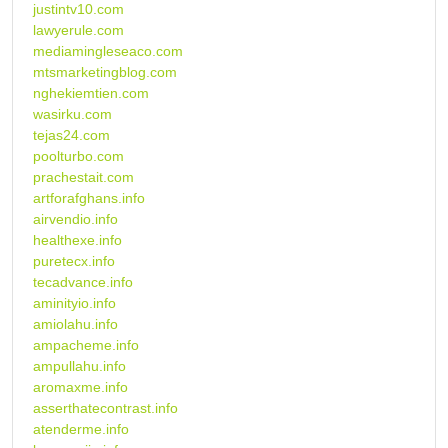
justintv10.com
lawyerule.com
mediamingleseaco.com
mtsmarketingblog.com
nghekiemtien.com
wasirku.com
tejas24.com
poolturbo.com
prachestait.com
artforafghans.info
airvendio.info
healthexe.info
puretecx.info
tecadvance.info
aminityio.info
amiolahu.info
ampacheme.info
ampullahu.info
aromaxme.info
asserthatecontrast.info
atenderme.info