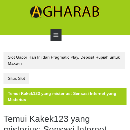
Skip
to
content
Open
Button
Slot Gacor Hari Ini dari Pragmatic Play, Deposit Rupiah untuk
Maxwin
Situs Slot
Temui Kakek123 yang misterius: Sensasi Internet yang
Misterius
Temui Kakek123 yang
misterius: Sensasi Internet