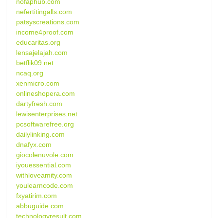
nofaphub.com
nefertitingalls.com
patsyscreations.com
income4proof.com
educaritas.org
lensajelajah.com
betflik09.net
ncaq.org
xenmicro.com
onlineshopera.com
dartyfresh.com
lewisenterprises.net
pcsoftwarefree.org
dailylinking.com
dnafyx.com
giocolenuvole.com
iyouessential.com
withloveamity.com
youlearncode.com
fxyatirim.com
abbuguide.com
technologyresult.com