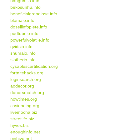
bangumiio.info
bekosunhu.info
beneficialgrandiose.info
blomaio.info
dosellinfoplete.info
podtubeio.info
powerfulvolatile.info
qvidsio.info
shumaio.info
slotherio.info
cysapluscertification.org
fortnitehacks.org
loginsearch.org
aodecor.org
donorsmatch.org
nowtimes.org
casinoeing.org
livemocha.biz
streetlife.biz
hyves.biz
enoughinfo.net
pinhive.net