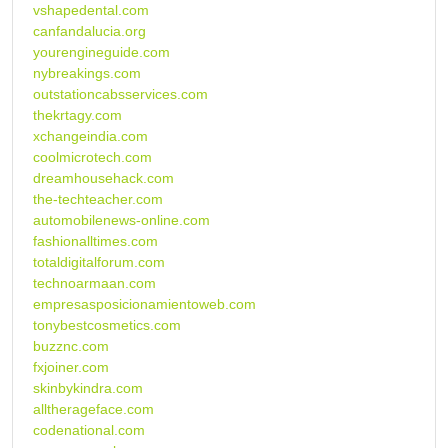
vshapedental.com
canfandalucia.org
yourengineguide.com
nybreakings.com
outstationcabsservices.com
thekrtagy.com
xchangeindia.com
coolmicrotech.com
dreamhousehack.com
the-techteacher.com
automobilenews-online.com
fashionalltimes.com
totaldigitalforum.com
technoarmaan.com
empresasposicionamientoweb.com
tonybestcosmetics.com
buzznc.com
fxjoiner.com
skinbykindra.com
alltherageface.com
codenational.com