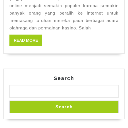
Taruhan
online menjadi semakin populer karena semakin
Online
banyak orang yang beralih ke internet untuk
memasang taruhan mereka pada berbagai acara
yang
olahraga dan permainan kasino. Salah
Seru
Bersama
READ
READ MORE
MORE
Senang303
Search
Search