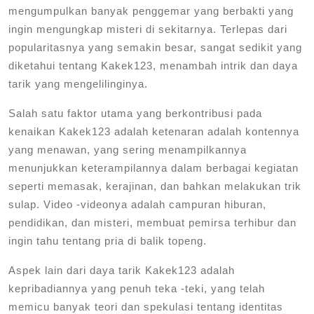
mengumpulkan banyak penggemar yang berbakti yang
ingin mengungkap misteri di sekitarnya. Terlepas dari
popularitasnya yang semakin besar, sangat sedikit yang
diketahui tentang Kakek123, menambah intrik dan daya
tarik yang mengelilinginya.
Salah satu faktor utama yang berkontribusi pada
kenaikan Kakek123 adalah ketenaran adalah kontennya
yang menawan, yang sering menampilkannya
menunjukkan keterampilannya dalam berbagai kegiatan
seperti memasak, kerajinan, dan bahkan melakukan trik
sulap. Video -videonya adalah campuran hiburan,
pendidikan, dan misteri, membuat pemirsa terhibur dan
ingin tahu tentang pria di balik topeng.
Aspek lain dari daya tarik Kakek123 adalah
kepribadiannya yang penuh teka -teki, yang telah
memicu banyak teori dan spekulasi tentang identitas