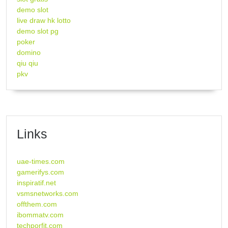
demo slot
live draw hk lotto
demo slot pg
poker
domino
qiu qiu
pkv
Links
uae-times.com
gamerifys.com
inspiratif.net
vsmsnetworks.com
offthem.com
ibommatv.com
techporfit.com