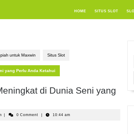
HOME
SITUS SLOT
SL
Rupiah untuk Maxwin
Situs Slot
ni yang Perlu Anda Ketahui
eningkat di Dunia Seni yang
admin@agharab.com
m
|
0 Comment
|
10:44 am