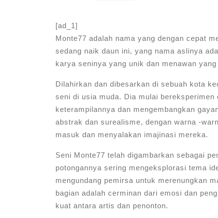
[ad_1]
Monte77 adalah nama yang dengan cepat men
sedang naik daun ini, yang nama aslinya ad
karya seninya yang unik dan menawan yang t
Dilahirkan dan dibesarkan di sebuah kota k
seni di usia muda. Dia mulai bereksperime
keterampilannya dan mengembangkan gayany
abstrak dan surealisme, dengan warna -warn
masuk dan menyalakan imajinasi mereka.
Seni Monte77 telah digambarkan sebagai pe
potongannya sering mengeksplorasi tema ide
mengundang pemirsa untuk merenungkan makn
bagian adalah cerminan dari emosi dan pen
kuat antara artis dan penonton.