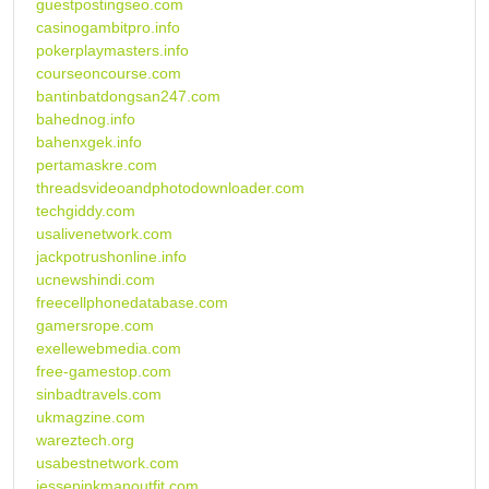
guestpostingseo.com
casinogambitpro.info
pokerplaymasters.info
courseoncourse.com
bantinbatdongsan247.com
bahednog.info
bahenxgek.info
pertamaskre.com
threadsvideoandphotodownloader.com
techgiddy.com
usalivenetwork.com
jackpotrushonline.info
ucnewshindi.com
freecellphonedatabase.com
gamersrope.com
exellewebmedia.com
free-gamestop.com
sinbadtravels.com
ukmagzine.com
wareztech.org
usabestnetwork.com
jessepinkmanoutfit.com