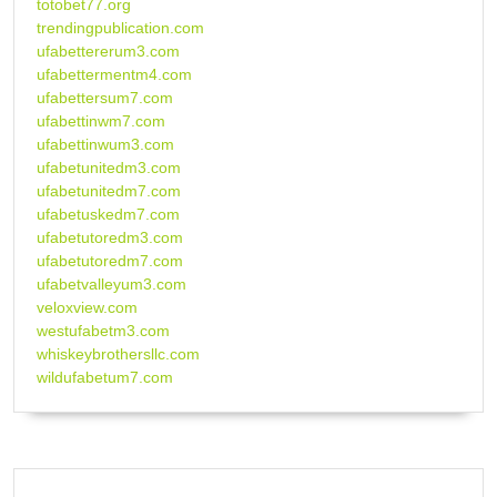
totobet77.org
trendingpublication.com
ufabettererum3.com
ufabettermentm4.com
ufabettersum7.com
ufabettinwm7.com
ufabettinwum3.com
ufabetunitedm3.com
ufabetunitedm7.com
ufabetuskedm7.com
ufabetutoredm3.com
ufabetutoredm7.com
ufabetvalleyum3.com
veloxview.com
westufabetm3.com
whiskeybrothersllc.com
wildufabetum7.com