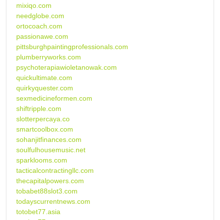
mixiqo.com
needglobe.com
ortocoach.com
passionawe.com
pittsburghpaintingprofessionals.com
plumberryworks.com
psychoterapiawioletanowak.com
quickultimate.com
quirkyquester.com
sexmedicineformen.com
shiftripple.com
slotterpercaya.co
smartcoolbox.com
sohanjitfinances.com
soulfulhousemusic.net
sparklooms.com
tacticalcontractingllc.com
thecapitalpowers.com
tobabet88slot3.com
todayscurrentnews.com
totobet77.asia