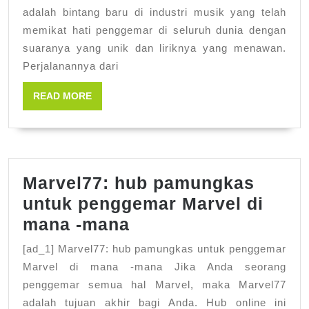
Me
adalah bintang baru di industri musik yang telah
Bin
memikat hati penggemar di seluruh dunia dengan
suaranya yang unik dan liriknya yang menawan.
Pe
Perjalanannya dari
Ar
READ
READ MORE
MORE
Marvel77: hub pamungkas
untuk penggemar Marvel di
Marvel77:
mana -mana
hub
[ad_1] Marvel77: hub pamungkas untuk penggemar
pamungkas
Marvel di mana -mana Jika Anda seorang
untuk
penggemar semua hal Marvel, maka Marvel77
adalah tujuan akhir bagi Anda. Hub online ini
penggemar