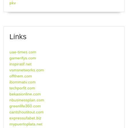
pkv
Links
uae-times.com
gamerifys.com
inspiratif.net
vsmsnetworks.com
offthem.com
ibommatv.com
techporfit.com
bekasionline.com
nbusinessplan.com
greenlife360.com
cantshoutitout.com
expressufabet.biz
mypuertoplata.net