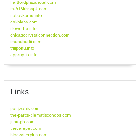
hartfordplazahotel.com
m-918kissapk.com
nabavkame.info
gakbiasa.com
iflowerhu.info
chicagocrystalconnection.com
imanabadii.com
trilipohu.info
appruptio.info
Links
punjwanis.com
the-parcs-clematiscondos.com
jusu-gb.com
thecarepet.com
blogwriterplus.com