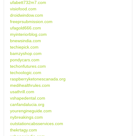
ufabett732m7.com
visiofood.com
droidwindow.com
freeprsubmission.com
ufagold666.com
myinteriorblog.com
bnewsindia.com
techiepick.com
bamzyshop.com
pondycars.com
techonfutures.com
techoologic.com
raspberryketonescanada.org
medihealthrules.com
usathrill.com
vshapedental.com
canfandalucia.org
yourengineguide.com
nybreakings.com
outstationcabsservices.com
thekrtagy.com