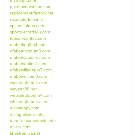
mytreepla.net
pokersimulations.com
replicamanufactory.net
rezultate-loto.info
splendifulous.com
sportsrecords4u.com
topceleberites.com
ufabetting8m4.com
ufabetunionum3.com
ufabetvalueum3.com
ufabetvaultm7.com
ufabetvillageum7.com
ufabetvoicem3.com
waveufabetm4.com
wayang88.net
websiteufabetm4.com
whiteufabetm4.com
anikalappy.com
dininghelsinki.info
duanfrescariverside.info
etilerx.com
finestreplica.net