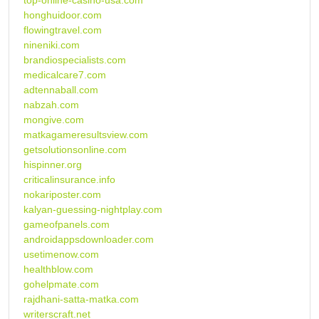
top-online-casino-usa.com
honghuidoor.com
flowingtravel.com
nineniki.com
brandiospecialists.com
medicalcare7.com
adtennaball.com
nabzah.com
mongive.com
matkagameresultsview.com
getsolutionsonline.com
hispinner.org
criticalinsurance.info
nokariposter.com
kalyan-guessing-nightplay.com
gameofpanels.com
androidappsdownloader.com
usetimenow.com
healthblow.com
gohelpmate.com
rajdhani-satta-matka.com
writerscraft.net