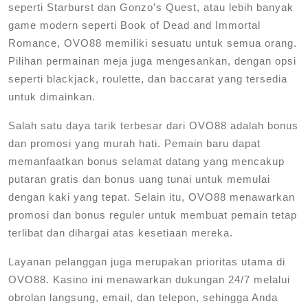
seperti Starburst dan Gonzo’s Quest, atau lebih banyak
game modern seperti Book of Dead and Immortal
Romance, OVO88 memiliki sesuatu untuk semua orang.
Pilihan permainan meja juga mengesankan, dengan opsi
seperti blackjack, roulette, dan baccarat yang tersedia
untuk dimainkan.
Salah satu daya tarik terbesar dari OVO88 adalah bonus
dan promosi yang murah hati. Pemain baru dapat
memanfaatkan bonus selamat datang yang mencakup
putaran gratis dan bonus uang tunai untuk memulai
dengan kaki yang tepat. Selain itu, OVO88 menawarkan
promosi dan bonus reguler untuk membuat pemain tetap
terlibat dan dihargai atas kesetiaan mereka.
Layanan pelanggan juga merupakan prioritas utama di
OVO88. Kasino ini menawarkan dukungan 24/7 melalui
obrolan langsung, email, dan telepon, sehingga Anda