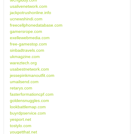
techgiddy.com
usalivenetwork.com
jackpotrushonline.info
ucnewshindi.com
freecellphonedatabase.com
gamersrope.com
exellewebmedia.com
free-gamestop.com
sinbadtravels.com
ukmagzine.com
wareztech.org
usabestnetwork.com
jessepinkmanoutfit.com
umailsend.com
retarys.com
fasterformationcpf.com
goldensnuggles.com
lookbattlemap.com
buyrdpservice.com
yesport.net
tostylo.com
yougetthat.net