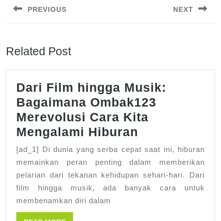
navigation
PREVIOUS
NEXT
Previous
Next
post:
post:
Related Post
Dari Film hingga Musik:
Bagaimana Ombak123
Merevolusi Cara Kita
Dari
Mengalami Hiburan
Film
[ad_1] Di dunia yang serba cepat saat ini, hiburan
hingga
memainkan peran penting dalam memberikan
Musik:
pelarian dari tekanan kehidupan sehari-hari. Dari
film hingga musik, ada banyak cara untuk
Bagaimana
membenamkan diri dalam
Ombak123
Merevolusi