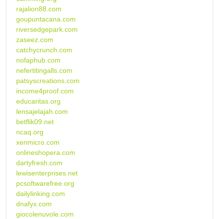
rajalion88.com
goupuntacana.com
riversedgepark.com
zaseez.com
catchycrunch.com
nofaphub.com
nefertitingalls.com
patsyscreations.com
income4proof.com
educaritas.org
lensajelajah.com
betflik09.net
ncaq.org
xenmicro.com
onlineshopera.com
dartyfresh.com
lewisenterprises.net
pcsoftwarefree.org
dailylinking.com
dnafyx.com
giocolenuvole.com