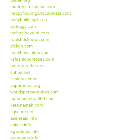
ufalek.org
mattress-disposal.com
happyflooringandcabinets.com
bodybuildinglife.co
qrdoggy.com
technologygud.com
realshocknews.com
pickgb.com
healthmistakes.com
ksfashiondresses.com
patterntrader.org
cnhpa.net
sitalotus.com
supernotes.org
worldsportsempires.com
updatecentral360.com
katamastah.com
zqscore.net
aseleraio.info
asticio.info
egardenio.info
arxteamio.info