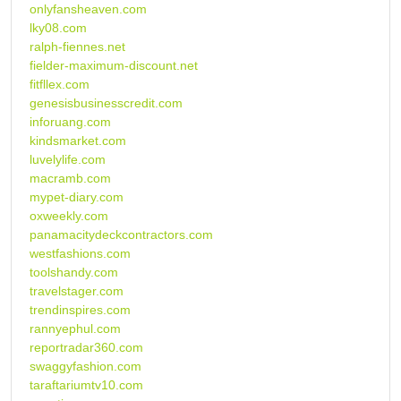
onlyfansheaven.com
lky08.com
ralph-fiennes.net
fielder-maximum-discount.net
fitfllex.com
genesisbusinesscredit.com
inforuang.com
kindsmarket.com
luvelylife.com
macramb.com
mypet-diary.com
oxweekly.com
panamacitydeckcontractors.com
westfashions.com
toolshandy.com
travelstager.com
trendinspires.com
rannyephul.com
reportradar360.com
swaggyfashion.com
taraftariumtv10.com