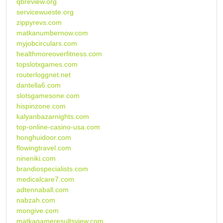
qbreview.org
servicewueste.org
zippyrevs.com
matkanumbernow.com
myjobcirculars.com
healthmoreoverfitness.com
topslotxgames.com
routerloggnet.net
dantella6.com
slotsgamesone.com
hispinzone.com
kalyanbazarnights.com
top-online-casino-usa.com
honghuidoor.com
flowingtravel.com
nineniki.com
brandiospecialists.com
medicalcare7.com
adtennaball.com
nabzah.com
mongive.com
matkagameresultsview.com