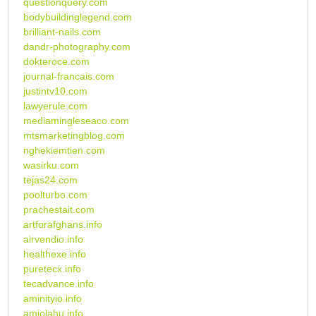
questionquery.com
bodybuildinglegend.com
brilliant-nails.com
dandr-photography.com
dokteroce.com
journal-francais.com
justintv10.com
lawyerule.com
mediamingleseaco.com
mtsmarketingblog.com
nghekiemtien.com
wasirku.com
tejas24.com
poolturbo.com
prachestait.com
artforafghans.info
airvendio.info
healthexe.info
puretecx.info
tecadvance.info
aminityio.info
amiolahu.info