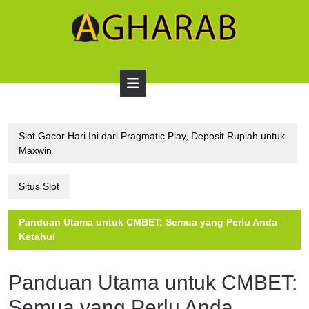
Skip
to
content
Open
Button
Slot Gacor Hari Ini dari Pragmatic Play, Deposit Rupiah untuk
Maxwin
Situs Slot
Panduan Utama untuk CMBET: Semua yang Perlu Anda
Ketahui
Panduan Utama untuk CMBET:
Semua yang Perlu Anda