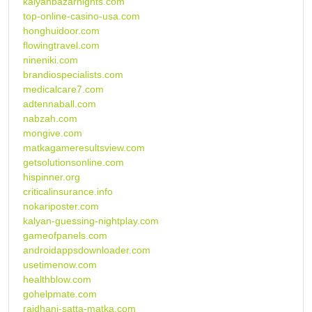
kalyanbazarnights.com
top-online-casino-usa.com
honghuidoor.com
flowingtravel.com
nineniki.com
brandiospecialists.com
medicalcare7.com
adtennaball.com
nabzah.com
mongive.com
matkagameresultsview.com
getsolutionsonline.com
hispinner.org
criticalinsurance.info
nokariposter.com
kalyan-guessing-nightplay.com
gameofpanels.com
androidappsdownloader.com
usetimenow.com
healthblow.com
gohelpmate.com
rajdhani-satta-matka.com