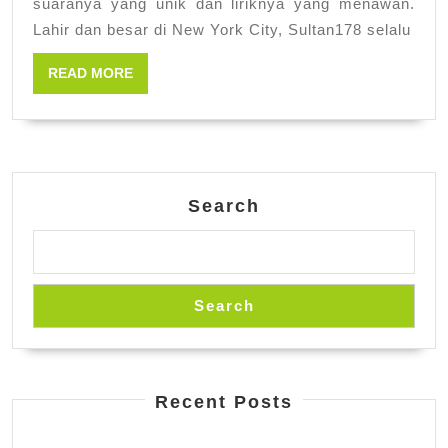
yang
suaranya yang unik dan liriknya yang menawan.
Lahir dan besar di New York City, Sultan178 selalu
Membuat
Gejolak
READ
READ MORE
di
MORE
Industri
Musik
Search
Search
Recent Posts