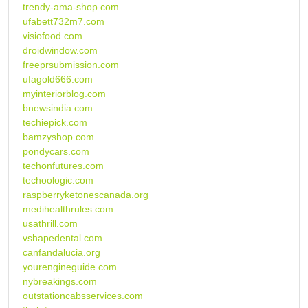
trendy-ama-shop.com
ufabett732m7.com
visiofood.com
droidwindow.com
freeprsubmission.com
ufagold666.com
myinteriorblog.com
bnewsindia.com
techiepick.com
bamzyshop.com
pondycars.com
techonfutures.com
techoologic.com
raspberryketonescanada.org
medihealthrules.com
usathrill.com
vshapedental.com
canfandalucia.org
yourengineguide.com
nybreakings.com
outstationcabsservices.com