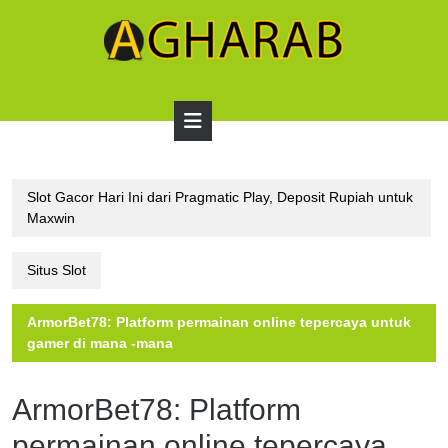
Skip
to
content
Open
Button
Slot Gacor Hari Ini dari Pragmatic Play, Deposit Rupiah untuk
Maxwin
Situs Slot
ArmorBet78: Platform permainan online tepercaya untuk
gamer di mana -mana
ArmorBet78: Platform
permainan online tepercaya