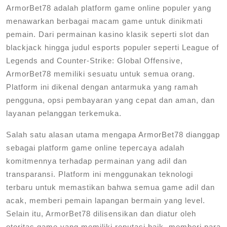
ArmorBet78 adalah platform game online populer yang
menawarkan berbagai macam game untuk dinikmati
pemain. Dari permainan kasino klasik seperti slot dan
blackjack hingga judul esports populer seperti League of
Legends and Counter-Strike: Global Offensive,
ArmorBet78 memiliki sesuatu untuk semua orang.
Platform ini dikenal dengan antarmuka yang ramah
pengguna, opsi pembayaran yang cepat dan aman, dan
layanan pelanggan terkemuka.
Salah satu alasan utama mengapa ArmorBet78 dianggap
sebagai platform game online tepercaya adalah
komitmennya terhadap permainan yang adil dan
transparansi. Platform ini menggunakan teknologi
terbaru untuk memastikan bahwa semua game adil dan
acak, memberi pemain lapangan bermain yang level.
Selain itu, ArmorBet78 dilisensikan dan diatur oleh
otoritas game yang memiliki reputasi baik, memberi para