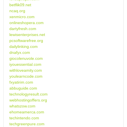
betflik09.net
ncaq.org
xenmicro.com
onlineshopera.com
dartyfresh.com
lewisenterprises.net
pcsoftwarefree.org
dailylinking.com
dnafyx.com
giocolenuvole.com
iyouessential.com
withloveamity.com
youlearncode.com
fxyatirim.com
abbuguide.com
technologyresult.com
webhostingoffers.org
whatszow.com
ehomeamerca.com
techintendo.com
techgreenpure.com