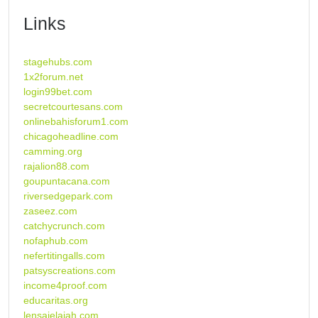
Links
stagehubs.com
1x2forum.net
login99bet.com
secretcourtesans.com
onlinebahisforum1.com
chicagoheadline.com
camming.org
rajalion88.com
goupuntacana.com
riversedgepark.com
zaseez.com
catchycrunch.com
nofaphub.com
nefertitingalls.com
patsyscreations.com
income4proof.com
educaritas.org
lensajelajah.com