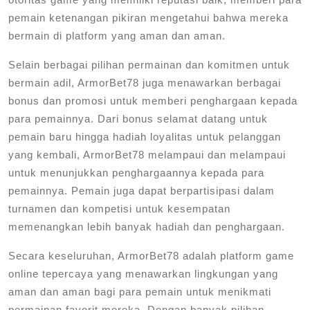
pemain ketenangan pikiran mengetahui bahwa mereka
bermain di platform yang aman dan aman.
Selain berbagai pilihan permainan dan komitmen untuk
bermain adil, ArmorBet78 juga menawarkan berbagai
bonus dan promosi untuk memberi penghargaan kepada
para pemainnya. Dari bonus selamat datang untuk
pemain baru hingga hadiah loyalitas untuk pelanggan
yang kembali, ArmorBet78 melampaui dan melampaui
untuk menunjukkan penghargaannya kepada para
pemainnya. Pemain juga dapat berpartisipasi dalam
turnamen dan kompetisi untuk kesempatan
memenangkan lebih banyak hadiah dan penghargaan.
Secara keseluruhan, ArmorBet78 adalah platform game
online tepercaya yang menawarkan lingkungan yang
aman dan aman bagi para pemain untuk menikmati
permainan favorit mereka. Dengan banyak pilihan