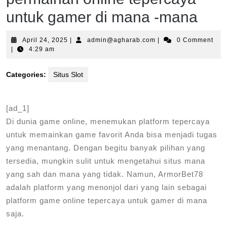
untuk gamer di mana -mana
April
admin@agharab.com
April 24, 2025
|
admin@agharab.com
|
0 Comment
24,
|
4:29 am
2025
Categories:
Situs Slot
[ad_1]
Di dunia game online, menemukan platform tepercaya
untuk memainkan game favorit Anda bisa menjadi tugas
yang menantang. Dengan begitu banyak pilihan yang
tersedia, mungkin sulit untuk mengetahui situs mana
yang sah dan mana yang tidak. Namun, ArmorBet78
adalah platform yang menonjol dari yang lain sebagai
platform game online tepercaya untuk gamer di mana
saja.