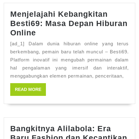
Menjelajahi Kebangkitan
Besti69: Masa Depan Hiburan
Menjelajahi
Online
Kebangkitan
[ad_1] Dalam dunia hiburan online yang terus
Besti69:
berkembang, pemain baru telah muncul – Besti69.
Masa
Platform inovatif ini mengubah permainan dalam
hal pengalaman yang imersif dan interaktif,
Depan
menggabungkan elemen permainan, penceritaan,
Hiburan
Online
READ
READ MORE
MORE
Bangkitnya Alilabola: Era
Ba
Baru Fashion dan Kecantikan