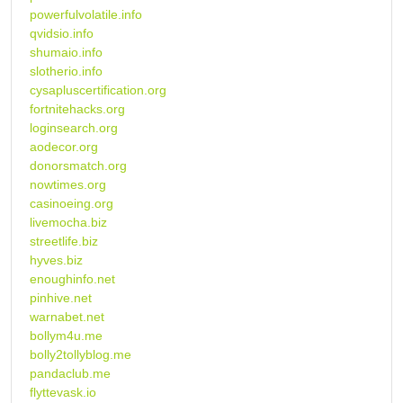
powerfulvolatile.info
qvidsio.info
shumaio.info
slotherio.info
cysapluscertification.org
fortnitehacks.org
loginsearch.org
aodecor.org
donorsmatch.org
nowtimes.org
casinoeing.org
livemocha.biz
streetlife.biz
hyves.biz
enoughinfo.net
pinhive.net
warnabet.net
bollym4u.me
bolly2tollyblog.me
pandaclub.me
flyttevask.io