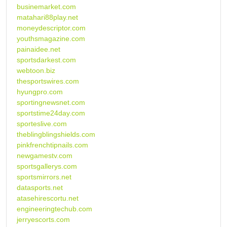
businemarket.com
matahari88play.net
moneydescriptor.com
youthsmagazine.com
painaidee.net
sportsdarkest.com
webtoon.biz
thesportswires.com
hyungpro.com
sportingnewsnet.com
sportstime24day.com
sporteslive.com
theblingblingshields.com
pinkfrenchtipnails.com
newgamestv.com
sportsgallerys.com
sportsmirrors.net
datasports.net
atasehirescortu.net
engineeringtechub.com
jerryescorts.com