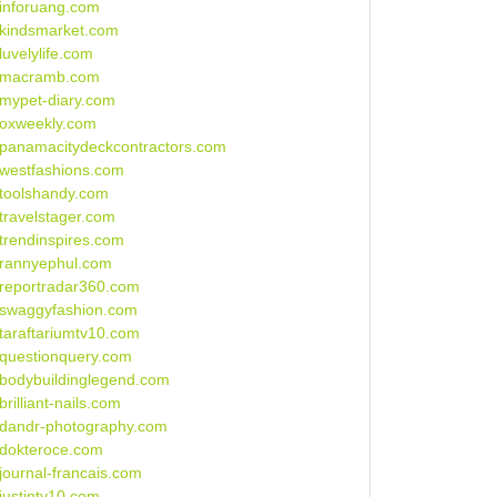
inforuang.com
kindsmarket.com
luvelylife.com
macramb.com
mypet-diary.com
oxweekly.com
panamacitydeckcontractors.com
westfashions.com
toolshandy.com
travelstager.com
trendinspires.com
rannyephul.com
reportradar360.com
swaggyfashion.com
taraftariumtv10.com
questionquery.com
bodybuildinglegend.com
brilliant-nails.com
dandr-photography.com
dokteroce.com
journal-francais.com
justintv10.com