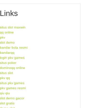
Links
situs slot maxwin
qq online
pkv
slot demo
bandar bola resmi
bandarqq
login pkv games
situs poker
dominoqq online
situs slot
pkv qq
situs pkv games
pkv games resmi
qiu qiu
slot demo gacor
slot gratis