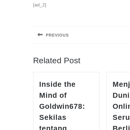
[ad_2]
Post
navigation
PREVIOUS
Previous
post:
Related Post
Inside the
Menj
Mind of
Dun
Goldwin678:
Onli
Sekilas
Seru
tentang
Berl