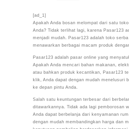
[ad_1]
Apakah Anda bosan melompat dari satu toko 
Anda? Tidak terlihat lagi, karena Pasar123 
menjadi mudah. Pasar123 adalah toko serba
menawarkan berbagai macam produk dengan 
Pasar123 adalah pasar online yang menyatuk
Apakah Anda mencari bahan makanan, elektro
atau bahkan produk kecantikan, Pasar123 t
klik, Anda dapat dengan mudah menelusuri b
ke depan pintu Anda.
Salah satu keuntungan terbesar dari berbel
ditawarkannya. Tidak ada lagi pemborosan w
Anda dapat berbelanja dari kenyamanan ruma
dengan mudah membandingkan harga dan me