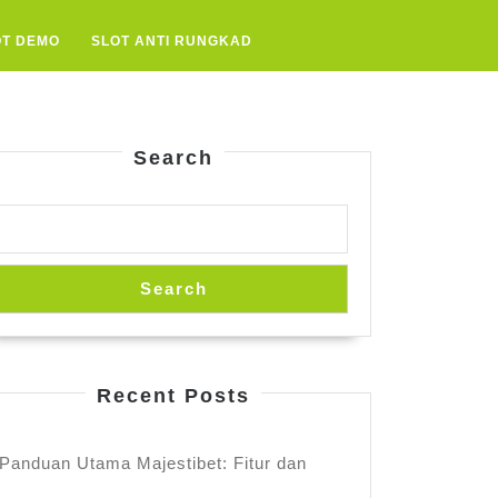
OT DEMO
SLOT ANTI RUNGKAD
Search
Search
Recent Posts
Panduan Utama Majestibet: Fitur dan