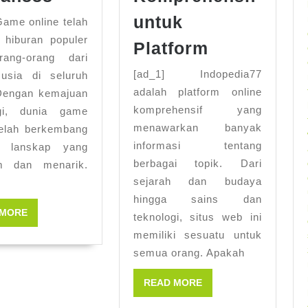
Dunia
untuk
Game online telah
Gaming
 hiburan populer
Menjelajahi
Platform
Online
rang-orang dari
Dunia
yang
[ad_1] Indopedia77
usia di seluruh
Indopedia7
Seru
adalah platform online
Dengan kemajuan
Panduan
komprehensif yang
ogi, dunia game
bersama
Komprehen
menawarkan banyak
telah berkembang
Berlian888
untuk
informasi tentang
i lanskap yang
berbagai topik. Dari
Platform
m dan menarik.
sejarah dan budaya
hingga sains dan
READ
 MORE
teknologi, situs web ini
MORE
memiliki sesuatu untuk
semua orang. Apakah
READ
READ MORE
MORE