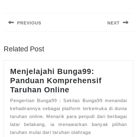
Post
navigation
PREVIOUS
NEXT
Previous
Next
post:
post:
Related Post
Menjelajahi Bunga99:
Panduan Komprehensif
Menjelajahi
Taruhan Online
Bunga99:
Pengertian Bunga99 : Sekilas Bunga99 menandai
Panduan
kehadirannya sebagai platform terkemuka di dunia
Komprehensif
taruhan online. Menarik para penjudi dari berbagai
latar belakang, ia menawarkan banyak pilihan
Taruhan
taruhan mulai dari taruhan olahraga
Online