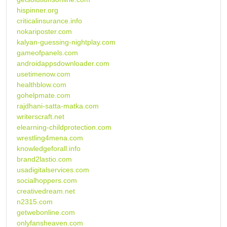
hispinner.org
criticalinsurance.info
nokariposter.com
kalyan-guessing-nightplay.com
gameofpanels.com
androidappsdownloader.com
usetimenow.com
healthblow.com
gohelpmate.com
rajdhani-satta-matka.com
writerscraft.net
elearning-childprotection.com
wrestling4mena.com
knowledgeforall.info
brand2lastio.com
usadigitalservices.com
socialhoppers.com
creativedream.net
n2315.com
getwebonline.com
onlyfansheaven.com