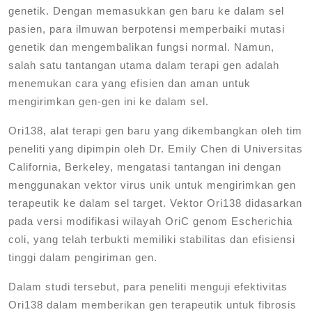
genetik. Dengan memasukkan gen baru ke dalam sel
pasien, para ilmuwan berpotensi memperbaiki mutasi
genetik dan mengembalikan fungsi normal. Namun,
salah satu tantangan utama dalam terapi gen adalah
menemukan cara yang efisien dan aman untuk
mengirimkan gen-gen ini ke dalam sel.
Ori138, alat terapi gen baru yang dikembangkan oleh tim
peneliti yang dipimpin oleh Dr. Emily Chen di Universitas
California, Berkeley, mengatasi tantangan ini dengan
menggunakan vektor virus unik untuk mengirimkan gen
terapeutik ke dalam sel target. Vektor Ori138 didasarkan
pada versi modifikasi wilayah OriC genom Escherichia
coli, yang telah terbukti memiliki stabilitas dan efisiensi
tinggi dalam pengiriman gen.
Dalam studi tersebut, para peneliti menguji efektivitas
Ori138 dalam memberikan gen terapeutik untuk fibrosis