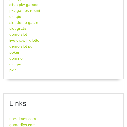
situs pkv games
pkv games resmi
qiu qiu
slot demo gacor
slot gratis
demo slot
live draw hk lotto
demo slot pg
poker
domino
qiu qiu
pkv
Links
uae-times.com
gamerifys.com