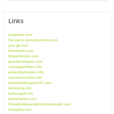
Links
punjwanis.com
the-parcs-clematiscondos.com
jusu-gb.com
thecarepet.com
blogwriterplus.com
guestpostingseo.com
casinogambitpro.info
pokerplaymasters.info
courseoncourse.com
bantinbatdongsan247.com
bahednog.info
bahenxgek.info
pertamaskre.com
threadsvideoandphotodownloader.com
techgiddy.com