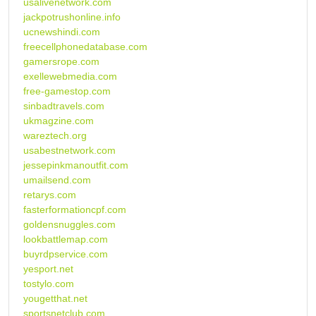
usalivenetwork.com
jackpotrushonline.info
ucnewshindi.com
freecellphonedatabase.com
gamersrope.com
exellewebmedia.com
free-gamestop.com
sinbadtravels.com
ukmagzine.com
wareztech.org
usabestnetwork.com
jessepinkmanoutfit.com
umailsend.com
retarys.com
fasterformationcpf.com
goldensnuggles.com
lookbattlemap.com
buyrdpservice.com
yesport.net
tostylo.com
yougetthat.net
sportsnetclub.com