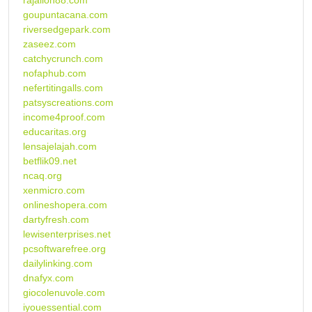
rajalion88.com
goupuntacana.com
riversedgepark.com
zaseez.com
catchycrunch.com
nofaphub.com
nefertitingalls.com
patsyscreations.com
income4proof.com
educaritas.org
lensajelajah.com
betflik09.net
ncaq.org
xenmicro.com
onlineshopera.com
dartyfresh.com
lewisenterprises.net
pcsoftwarefree.org
dailylinking.com
dnafyx.com
giocolenuvole.com
iyouessential.com