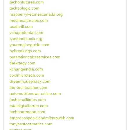
techonfutures.com
techoologic.com
raspberryketonescanada.org
medihealthrules.com
usathrill.com
vshapedental.com
canfandalucia.org
yourengineguide.com
nybreakings.com
outstationcabsservices.com
thekrtagy.com
xchangeindia.com
coolmicrotech.com
dreamhousehack.com
the-techteacher.com
automobilenews-online.com
fashionalltimes.com
totaldigitalforum.com
technoarmaan.com
empresasposicionamientoweb.com
tonybestcosmetics.com