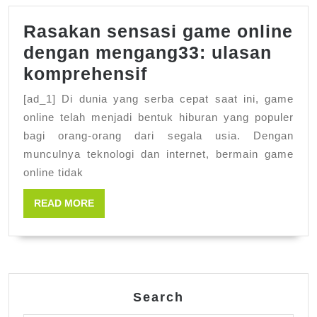
Rasakan sensasi game online
dengan mengang33: ulasan
Rasakan
komprehensif
sensasi
[ad_1] Di dunia yang serba cepat saat ini, game
game
online telah menjadi bentuk hiburan yang populer
online
bagi orang-orang dari segala usia. Dengan
munculnya teknologi dan internet, bermain game
dengan
online tidak
mengang33:
ulasan
READ
READ MORE
MORE
komprehensif
Search