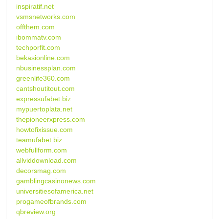
inspiratif.net
vsmsnetworks.com
offthem.com
ibommatv.com
techporfit.com
bekasionline.com
nbusinessplan.com
greenlife360.com
cantshoutitout.com
expressufabet.biz
mypuertoplata.net
thepioneerxpress.com
howtofixissue.com
teamufabet.biz
webfullform.com
allviddownload.com
decorsmag.com
gamblingcasinonews.com
universitiesofamerica.net
progameofbrands.com
qbreview.org