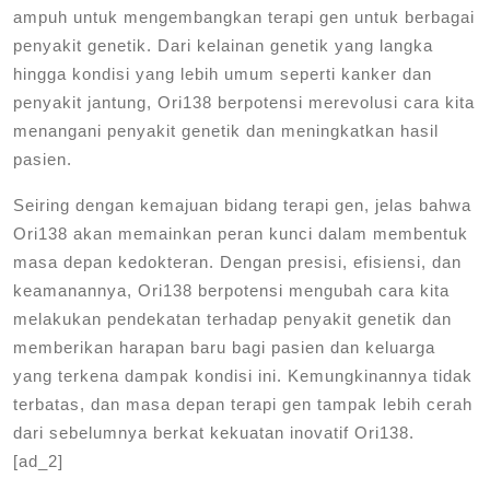
ampuh untuk mengembangkan terapi gen untuk berbagai
penyakit genetik. Dari kelainan genetik yang langka
hingga kondisi yang lebih umum seperti kanker dan
penyakit jantung, Ori138 berpotensi merevolusi cara kita
menangani penyakit genetik dan meningkatkan hasil
pasien.
Seiring dengan kemajuan bidang terapi gen, jelas bahwa
Ori138 akan memainkan peran kunci dalam membentuk
masa depan kedokteran. Dengan presisi, efisiensi, dan
keamanannya, Ori138 berpotensi mengubah cara kita
melakukan pendekatan terhadap penyakit genetik dan
memberikan harapan baru bagi pasien dan keluarga
yang terkena dampak kondisi ini. Kemungkinannya tidak
terbatas, dan masa depan terapi gen tampak lebih cerah
dari sebelumnya berkat kekuatan inovatif Ori138.
[ad_2]