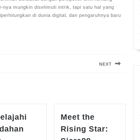
-nya mungkin diselimuti intrik, tapi satu hal yang
perhitungkan di dunia digital, dan pengaruhnya baru
NEXT
Next
post:
elajahi
Meet the
ndahan
Rising Star: