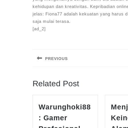
kehidupan dan kreativitas. Kepribadian online
jelas: Fiona77 adalah kekuatan yang harus di
saja mulai terasa.
[ad_2]
Post
navigation
PREVIOUS
Previous
post:
Related Post
Warunghoki88
Menj
: Gamer
Kei