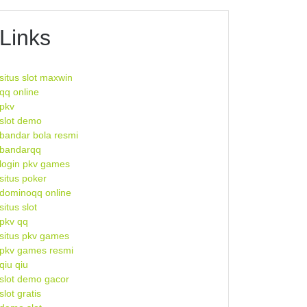
Links
situs slot maxwin
qq online
pkv
slot demo
bandar bola resmi
bandarqq
login pkv games
situs poker
dominoqq online
situs slot
pkv qq
situs pkv games
pkv games resmi
qiu qiu
slot demo gacor
slot gratis