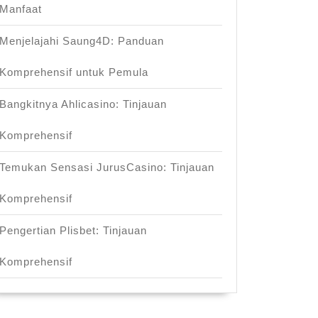
Manfaat
Menjelajahi Saung4D: Panduan
Komprehensif untuk Pemula
Bangkitnya Ahlicasino: Tinjauan
Komprehensif
Temukan Sensasi JurusCasino: Tinjauan
Komprehensif
Pengertian Plisbet: Tinjauan
Komprehensif