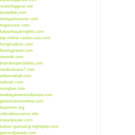
routerloggnet.net
dantella6.com
slotsgamesone.com
hispinzone.com
kalyanbazarnights.com
top-online-casino-usa.com
honghuidoor.com
flowingtravel.com
nineniki.com
brandiospecialists.com
medicalcare7.com
adtennaball.com
nabzah.com
mongive.com
matkagameresultsview.com
getsolutionsonline.com
hispinner.org
criticalinsurance.info
nokariposter.com
kalyan-guessing-nightplay.com
gameofpanels.com