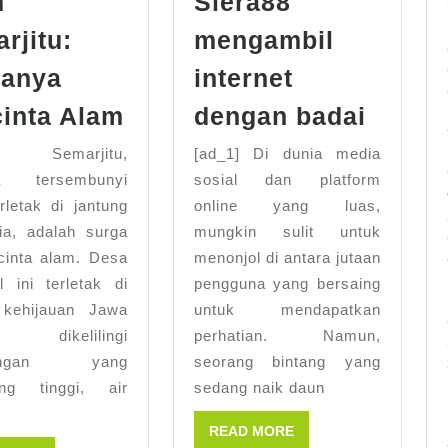
m
Siera88
rjitu:
mengambil
ganya
internet
Menjelajahi
Meet
inta Alam
dengan badai
Keindahan
the
] Semarjitu,
[ad_1] Di dunia media
Alam
Rising
a tersembunyi
sosial dan platform
Semarjitu:
Star:
rletak di jantung
online yang luas,
Surganya
Siera8
ia, adalah surga
mungkin sulit untuk
Pencinta
menga
cinta alam. Desa
menonjol di antara jutaan
il ini terletak di
Alam
pengguna yang bersaing
intern
 kehijauan Jawa
untuk mendapatkan
denga
, dikelilingi
perhatian. Namun,
badai
nungan yang
seorang bintang yang
ang tinggi, air
sedang naik daun
READ
READ MORE