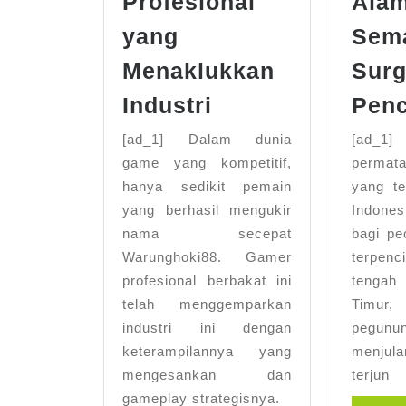
Profesional
Ala
yang
Sema
Menaklukkan
Sur
Warunghoki88:
Industri
Penc
Gamer
[ad_1] Dalam dunia
[ad_1
Profesional
game yang kompetitif,
permat
yang
hanya sedikit pemain
yang te
Menaklukkan
yang berhasil mengukir
Indones
Industri
nama secepat
bagi pe
Warunghoki88. Gamer
terpenc
profesional berbakat ini
tengah
telah menggemparkan
Timur
industri ini dengan
pegu
keterampilannya yang
menjul
mengesankan dan
terjun
gameplay strategisnya.