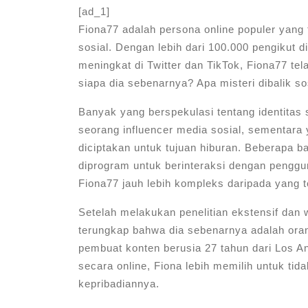
[ad_1]
Fiona77 adalah persona online populer yang
sosial. Dengan lebih dari 100.000 pengikut 
meningkat di Twitter dan TikTok, Fiona77 tel
siapa dia sebenarnya? Apa misteri dibalik so
Banyak yang berspekulasi tentang identitas
seorang influencer media sosial, sementara y
diciptakan untuk tujuan hiburan. Beberapa b
diprogram untuk berinteraksi dengan penggun
Fiona77 jauh lebih kompleks daripada yang te
Setelah melakukan penelitian ekstensif dan
terungkap bahwa dia sebenarnya adalah ora
pembuat konten berusia 27 tahun dari Los 
secara online, Fiona lebih memilih untuk tid
kepribadiannya.