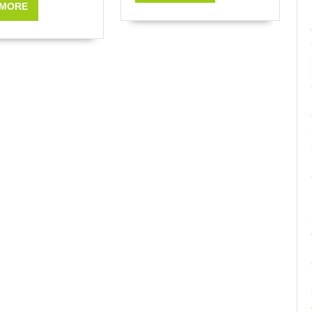
MORE
READ
 MORE
MORE