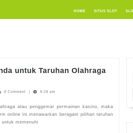
HOME
SITUS SLOT
SL
nda untuk Taruhan Olahraga
OM88:
ujuan
n@agharab.com
0 Comment
|
9:28 am
tama
nda
lahraga atau penggemar permainan kasino, maka
ntuk
rm online ini menawarkan beragam pilihan taruhan
o untuk memenuhi
aruhan