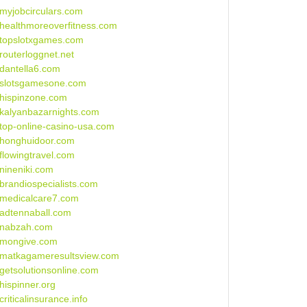
myjobcirculars.com
healthmoreoverfitness.com
topslotxgames.com
routerloggnet.net
dantella6.com
slotsgamesone.com
hispinzone.com
kalyanbazarnights.com
top-online-casino-usa.com
honghuidoor.com
flowingtravel.com
nineniki.com
brandiospecialists.com
medicalcare7.com
adtennaball.com
nabzah.com
mongive.com
matkagameresultsview.com
getsolutionsonline.com
hispinner.org
criticalinsurance.info