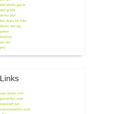
slot demo gacor
slot gratis
demo slot
live draw hk lotto
demo slot pg
poker
domino
qiu qiu
pkv
Links
uae-times.com
gamerifys.com
inspiratif.net
vsmsnetworks.com