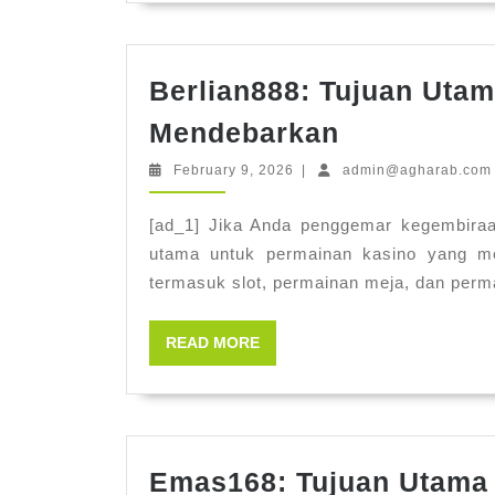
Berlian888: Tujuan Uta
Berlian888
Mendebarkan
Tujuan
February
February 9, 2026
|
admin@agharab.com
Utama
9,
2026
Permainan
[ad_1] Jika Anda penggemar kegembiraan
Kasino
utama untuk permainan kasino yang me
termasuk slot, permainan meja, dan perm
yang
Mendebark
READ
READ MORE
MORE
Emas168: Tujuan Utama