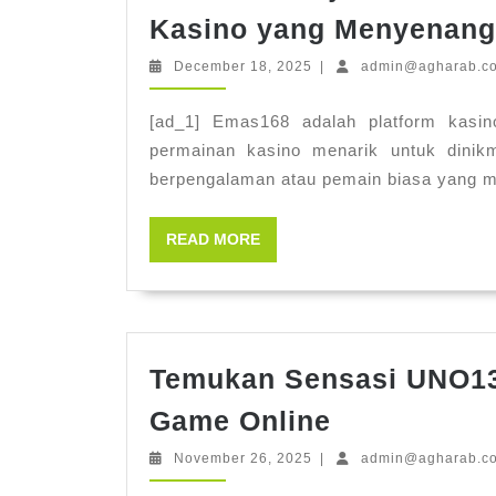
Kasino yang Menyenan
December
December 18, 2025
|
admin@agharab.c
18,
2025
[ad_1] Emas168 adalah platform kasi
permainan kasino menarik untuk dinik
berpengalaman atau pemain biasa yang m
READ
READ MORE
MORE
Temukan Sensasi UNO13
Temukan
Game Online
Sensasi
November
November 26, 2025
|
admin@agharab.c
UNO138:
26,