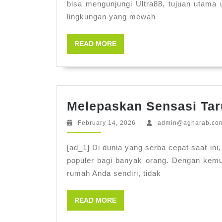
bisa mengunjungi Ultra88, tujuan utama u
lingkungan yang mewah
READ
READ MORE
MORE
Melepaskan Sensasi Ta
February
February 14, 2026
|
admin@agharab.co
14,
2026
[ad_1] Di dunia yang serba cepat saat ini
populer bagi banyak orang. Dengan ke
rumah Anda sendiri, tidak
READ
READ MORE
MORE