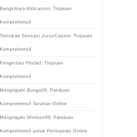
Bangkitnya Ahlicasino: Tinjauan
Komprehensif
Temukan Sensasi JurusCasino: Tinjauan
Komprehensif
Pengertian Plisbet: Tinjauan
Komprehensif
Menjelajahi Bunga99: Panduan
Komprehensif Taruhan Online
Menjelajahi Winlose99: Panduan
Komprehensif untuk Permainan Online