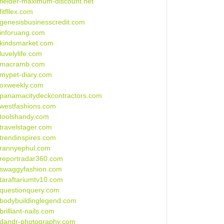
fielder-maximum-discount.net
fitfllex.com
genesisbusinesscredit.com
inforuang.com
kindsmarket.com
luvelylife.com
macramb.com
mypet-diary.com
oxweekly.com
panamacitydeckcontractors.com
westfashions.com
toolshandy.com
travelstager.com
trendinspires.com
rannyephul.com
reportradar360.com
swaggyfashion.com
taraftariumtv10.com
questionquery.com
bodybuildinglegend.com
brilliant-nails.com
dandr-photography.com