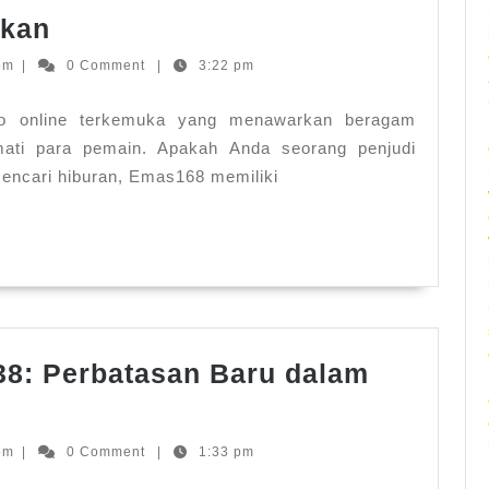
Emas168:
gkan
Tujuan
admin@agharab.com
om
|
0 Comment
|
3:22 pm
Utama
Anda
no online terkemuka yang menawarkan beragam
untuk
mati para pemain. Apakah Anda seorang penjudi
encari hiburan, Emas168 memiliki
Permainan
Kasino
yang
Menyenangkan
8: Perbatasan Baru dalam
admin@agharab.com
om
|
0 Comment
|
1:33 pm