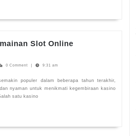
lahraga
an
ermainan
asino
mainan Slot Online
in@agharab.com
0 Comment
|
9:31 am
semakin populer dalam beberapa tahun terakhir,
dan nyaman untuk menikmati kegembiraan kasino
alah satu kasino