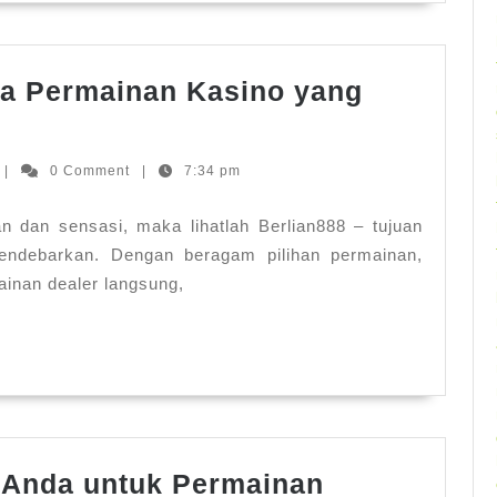
ma Permainan Kasino yang
:
admin@agharab.com
|
0 Comment
|
7:34 pm
 dan sensasi, maka lihatlah Berlian888 – tujuan
ndebarkan. Dengan beragam pilihan permainan,
ainan dealer langsung,
an
 Anda untuk Permainan