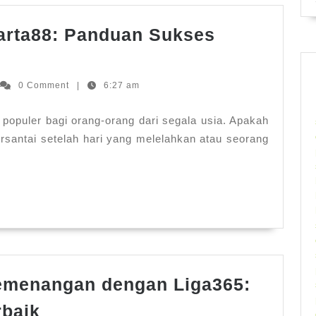
arta88: Panduan Sukses
Melepaskan
Kekuatan
min@agharab.com
0 Comment
|
6:27 am
Harta88:
Panduan
 populer bagi orang-orang dari segala usia. Apakah
Sukses
rsantai setelah hari yang melelahkan atau seorang
dalam
Permainan
Online
emenangan dengan Liga365:
Rasakan
rbaik