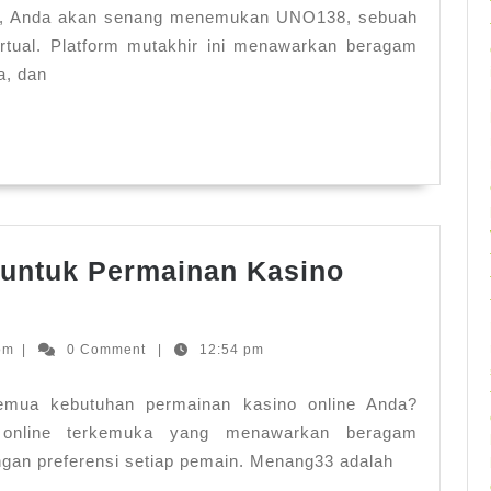
ne, Anda akan senang menemukan UNO138, sebuah
irtual. Platform mutakhir ini menawarkan beragam
a, dan
 untuk Permainan Kasino
33:
admin@agharab.com
om
|
0 Comment
|
12:54 pm
semua kebutuhan permainan kasino online Anda?
nan
o online terkemuka yang menawarkan beragam
gan preferensi setiap pemain. Menang33 adalah