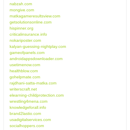
nabzah.com
mongive.com
matkagameresultsview.com
getsolutionsonline.com
hispinner.org
criticalinsurance.info
nokariposter.com
kalyan-guessing-nightplay.com
gameofpanels.com
androidappsdownloader.com
usetimenow.com
healthblow.com
gohelpmate.com
rajdhani-satta-matka.com
writerscraft.net
elearning-childprotection.com
wrestling4mena.com
knowledgeforall.info
brand2lastio.com
usadigitalservices.com
socialhoppers.com