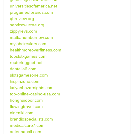
universitiesofamerica.net
progameofbrands.com
qbreview.org
servicewueste.org
zippyrevs.com
matkanumbernow.com
myjobcirculars.com
healthmoreoverfitness.com
topslotxgames.com
routerloggnet.net
dantella6.com
slotsgamesone.com
hispinzone.com
kalyanbazarnights.com
top-online-casino-usa.com
honghuidoor.com
flowingtravel.com
nineniki.com
brandiospecialists.com
medicalcare7.com
adtennaball.com