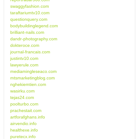
swaggyfashion.com
taraftariumtv10.com
questionquery.com
bodybuildinglegend.com
brilliant-nails.com
dandr-photography.com
dokteroce.com
journal-francais.com
justintv10.com
lawyerule.com
mediamingleseaco.com
mtsmarketingblog.com
nghekiemtien.com
wasirku.com
tejas24.com
poolturbo.com
prachestait.com
artforafghans.info
airvendio.info
healthexe.info
puretecx.info