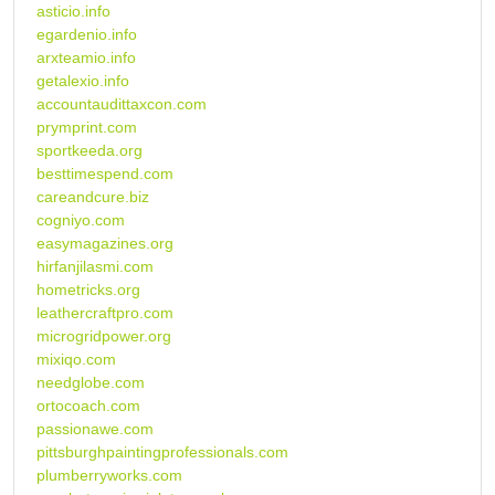
asticio.info
egardenio.info
arxteamio.info
getalexio.info
accountaudittaxcon.com
prymprint.com
sportkeeda.org
besttimespend.com
careandcure.biz
cogniyo.com
easymagazines.org
hirfanjilasmi.com
hometricks.org
leathercraftpro.com
microgridpower.org
mixiqo.com
needglobe.com
ortocoach.com
passionawe.com
pittsburghpaintingprofessionals.com
plumberryworks.com