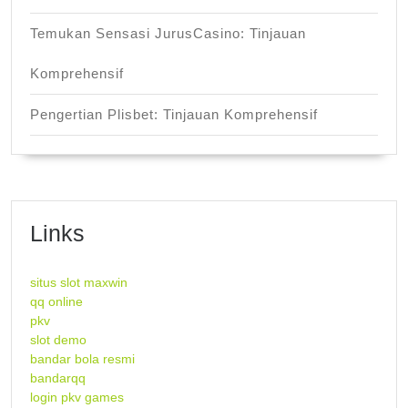
Temukan Sensasi JurusCasino: Tinjauan
Komprehensif
Pengertian Plisbet: Tinjauan Komprehensif
Links
situs slot maxwin
qq online
pkv
slot demo
bandar bola resmi
bandarqq
login pkv games