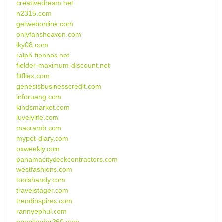
creativedream.net
n2315.com
getwebonline.com
onlyfansheaven.com
lky08.com
ralph-fiennes.net
fielder-maximum-discount.net
fitfllex.com
genesisbusinesscredit.com
inforuang.com
kindsmarket.com
luvelylife.com
macramb.com
mypet-diary.com
oxweekly.com
panamacitydeckcontractors.com
westfashions.com
toolshandy.com
travelstager.com
trendinspires.com
rannyephul.com
reportradar360.com