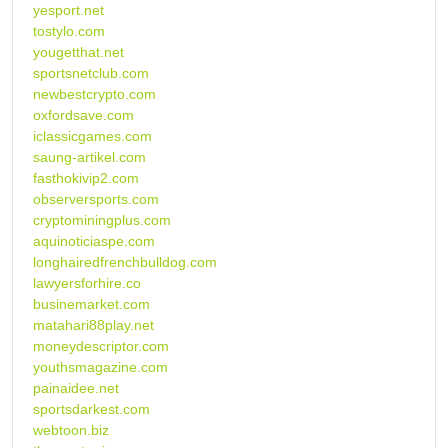
yesport.net
tostylo.com
yougetthat.net
sportsnetclub.com
newbestcrypto.com
oxfordsave.com
iclassicgames.com
saung-artikel.com
fasthokivip2.com
observersports.com
cryptominingplus.com
aquinoticiaspe.com
longhairedfrenchbulldog.com
lawyersforhire.co
businemarket.com
matahari88play.net
moneydescriptor.com
youthsmagazine.com
painaidee.net
sportsdarkest.com
webtoon.biz