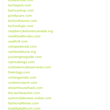
bnewsindia.com
techiepick.com
bamzyshop.com
pondycars.com
techonfutures.com
techoologic.com
raspberryketonescanada.org
medihealthrules.com
usathrill.com
vshapedental.com
canfandalucia.org
yourengineguide.com
nybreakings.com
outstationcabsservices.com
thekrtagy.com
xchangeindia.com
coolmicrotech.com
dreamhousehack.com
the-techteacher.com
automobilenews-online.com
fashionalltimes.com
totaldigitalforum.com