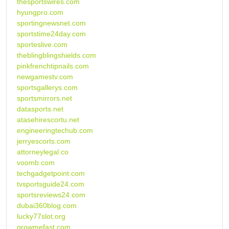
thesportswires.com
hyungpro.com
sportingnewsnet.com
sportstime24day.com
sporteslive.com
theblingblingshields.com
pinkfrenchtipnails.com
newgamestv.com
sportsgallerys.com
sportsmirrors.net
datasports.net
atasehirescortu.net
engineeringtechub.com
jerryescorts.com
attorneylegal.co
voomb.com
techgadgetpoint.com
tvsportsguide24.com
sportsreviews24.com
dubai360blog.com
lucky77slot.org
growmefast.com