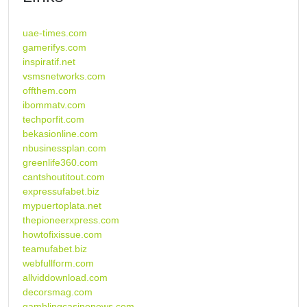
uae-times.com
gamerifys.com
inspiratif.net
vsmsnetworks.com
offthem.com
ibommatv.com
techporfit.com
bekasionline.com
nbusinessplan.com
greenlife360.com
cantshoutitout.com
expressufabet.biz
mypuertoplata.net
thepioneerxpress.com
howtofixissue.com
teamufabet.biz
webfullform.com
allviddownload.com
decorsmag.com
gamblingcasinonews.com