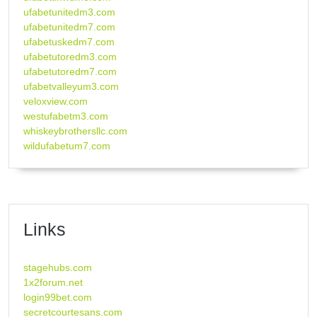
ufabetunitedm3.com
ufabetunitedm7.com
ufabetuskedm7.com
ufabetutoredm3.com
ufabetutoredm7.com
ufabetvalleyum3.com
veloxview.com
westufabetm3.com
whiskeybrothersllc.com
wildufabetum7.com
Links
stagehubs.com
1x2forum.net
login99bet.com
secretcourtesans.com