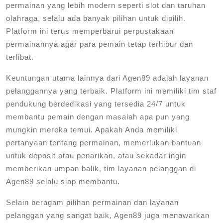
permainan yang lebih modern seperti slot dan taruhan
olahraga, selalu ada banyak pilihan untuk dipilih.
Platform ini terus memperbarui perpustakaan
permainannya agar para pemain tetap terhibur dan
terlibat.
Keuntungan utama lainnya dari Agen89 adalah layanan
pelanggannya yang terbaik. Platform ini memiliki tim staf
pendukung berdedikasi yang tersedia 24/7 untuk
membantu pemain dengan masalah apa pun yang
mungkin mereka temui. Apakah Anda memiliki
pertanyaan tentang permainan, memerlukan bantuan
untuk deposit atau penarikan, atau sekadar ingin
memberikan umpan balik, tim layanan pelanggan di
Agen89 selalu siap membantu.
Selain beragam pilihan permainan dan layanan
pelanggan yang sangat baik, Agen89 juga menawarkan