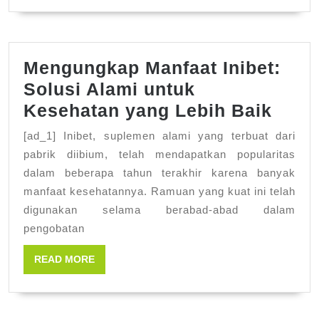
Mengungkap Manfaat Inibet:
Solusi Alami untuk
Meng
Kesehatan yang Lebih Baik
Manf
[ad_1] Inibet, suplemen alami yang terbuat dari
Inibe
pabrik diibium, telah mendapatkan popularitas
Solu
dalam beberapa tahun terakhir karena banyak
manfaat kesehatannya. Ramuan yang kuat ini telah
Alam
digunakan selama berabad-abad dalam
untu
pengobatan
Kese
yang
READ
READ MORE
MORE
Lebi
Baik