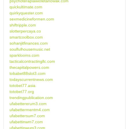
psychoterapiawioletanowak.com
quickultimate.com
quirkyquester.com
sexmedicineformen.com
shiftripple.com
slotterpercaya.co
smartcoolbox.com
sohanjitfinances.com
soulfulhousemusic.net
sparklooms.com
tacticalcontractingllc.com
thecapitalpowers.com
tobabet88slot3.com
todayscurrentnews.com
totobet77.asia
totobet77.org
trendingpublication.com
ufabettererum3.com
ufabettermentm4.com
ufabettersum7.com
ufabettinwm7.com
ufabettinwum3.com